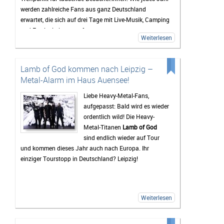
werden zahlreiche Fans aus ganz Deutschland
erwartet, die sich auf drei Tage mit Live-Musik, Camping
und Festivalstimmung freuen.
Weiterlesen
Das Highfield gehört seit Jahren zu den bekanntesten
Festivals Deutschlands. Besonders die Mischung aus
Rock, Indie, Punk und Hip-Hop sorgt dafür, dass jedes
Lamb of God kommen nach Leipzig –
Jahr ein bunt gemischtes Publikum zusammenkommt.
Metal-Alarm im Haus Auensee!
Auch 2026 stehen wieder viele bekannte Künstler auf
dem Programm, die Besucher vor den Bühnen zum
Liebe Heavy-Metal-Fans,
Feiern bringen sollen. Gerade die Headliner werden mit
aufgepasst: Bald wird es wieder
Spannung erwartet, doch oft sind es auch die kleineren
ordentlich wild! Die Heavy-
Bands.
Metal-Titanen
Lamb of God
sind endlich wieder auf Tour
Mindestens genauso wichtig wie die Konzerte ist für
und kommen dieses Jahr auch nach Europa. Ihr
viele Gäste das Leben auf dem Campingplatz. Dort
einziger Tourstopp in Deutschland? Leipzig!
beginnt das Festivalgefühl oft schon lange, bevor die
erste Band die Bühne betritt. Gemeinsam wird gegrillt,
Musik gehört oder einfach mit neuen und alten
Bekanntschaften zusammengesessen. Wer
Weiterlesen
zwischendurch eine Pause vom Trubel braucht, kann
sich am Störmthaler See etwas abkühlen. Genau diese