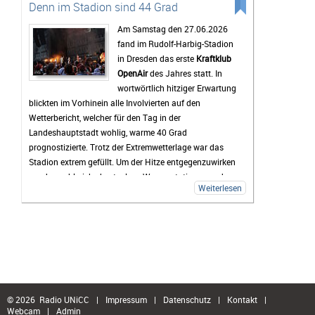
entspannte Atmosphäre macht das Highfield für viele
Denn im Stadion sind 44 Grad
zu mehr als nur einem Musikfestival.
Am Samstag den 27.06.2026
Bis zum Festival dauert es zwar noch etwas, doch die
fand im Rudolf-Harbig-Stadion
Vorfreude wächst mit jedem Tag. Viele Tickets sind
in Dresden das erste
Kraftklub
bereits verkauft und die Erwartungen an das
OpenAir
des Jahres statt. In
Wochenende sind entsprechend hoch. Wenn das
wortwörtlich hitziger Erwartung
Wetter mitspielt und die Stimmung so gut wird wie in
blickten im Vorhinein alle Involvierten auf den
den vergangenen Jahren, dürfte das Highfield Festival
Wetterbericht, welcher für den Tag in der
2026 wieder zu den Höhepunkten des Festivalsommers
Landeshauptstadt wohlig, warme 40 Grad
gehören.
prognostizierte. Trotz der Extremwetterlage war das
Stadion extrem gefüllt. Um der Hitze entgegenzuwirken
wurden zahlreiche kostenlose Wasserstationen und -
Weiterlesen
sprinkler installiert, Rettungsdecken ausgegeben und
das Wasser an den Verkaufsständen um 20% reduziert.
Gab es doch einen medizinischen Notfall, so waren die
zahlreichen Rettungskräfte direkt vor Ort.
Als erster Voract startete der Rapper
yung pepp
,
welcher mit Sommerkleid und Wassereis die passende
musikalische Untermalung für den sich langsam
nähernden und damit Abkühlung versprechenden
© 2026 Radio UNiCC
|
Impressum
|
Datenschutz
|
Kontakt
|
Webcam
|
Admin
Sonnenuntergang lieferte. Mit seinen 17 Jahren und