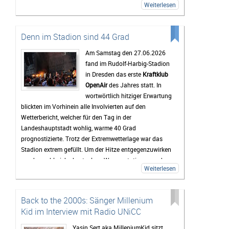
Weiterlesen
zwischendurch eine Pause vom Trubel braucht, kann
sich am Störmthaler See etwas abkühlen. Genau diese
entspannte Atmosphäre macht das Highfield für viele
Denn im Stadion sind 44 Grad
zu mehr als nur einem Musikfestival.
Am Samstag den 27.06.2026
Bis zum Festival dauert es zwar noch etwas, doch die
fand im Rudolf-Harbig-Stadion
Vorfreude wächst mit jedem Tag. Viele Tickets sind
in Dresden das erste
Kraftklub
bereits verkauft und die Erwartungen an das
OpenAir
des Jahres statt. In
Wochenende sind entsprechend hoch. Wenn das
wortwörtlich hitziger Erwartung
Wetter mitspielt und die Stimmung so gut wird wie in
blickten im Vorhinein alle Involvierten auf den
den vergangenen Jahren, dürfte das Highfield Festival
Wetterbericht, welcher für den Tag in der
2026 wieder zu den Höhepunkten des Festivalsommers
Landeshauptstadt wohlig, warme 40 Grad
gehören.
prognostizierte. Trotz der Extremwetterlage war das
Stadion extrem gefüllt. Um der Hitze entgegenzuwirken
wurden zahlreiche kostenlose Wasserstationen und -
Weiterlesen
sprinkler installiert, Rettungsdecken ausgegeben und
das Wasser an den Verkaufsständen um 20% reduziert.
Gab es doch einen medizinischen Notfall, so waren die
Back to the 2000s: Sänger Millenium
zahlreichen Rettungskräfte direkt vor Ort.
Kid im Interview mit Radio UNiCC
Als erster Voract startete der Rapper
yung pepp
,
welcher mit Sommerkleid und Wassereis die passende
Yasin Sert aka MilleniumKid sitzt