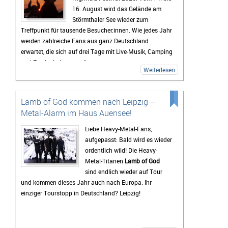
16. August wird das Gelände am
Störmthaler See wieder zum
Treffpunkt für tausende Besucher:innen. Wie jedes Jahr
werden zahlreiche Fans aus ganz Deutschland
erwartet, die sich auf drei Tage mit Live-Musik, Camping
und Festivalstimmung freuen.
Weiterlesen
Das Highfield gehört seit Jahren zu den bekanntesten
Festivals Deutschlands. Besonders die Mischung aus
Rock, Indie, Punk und Hip-Hop sorgt dafür, dass jedes
Lamb of God kommen nach Leipzig –
Jahr ein bunt gemischtes Publikum zusammenkommt.
Metal-Alarm im Haus Auensee!
Auch 2026 stehen wieder viele bekannte Künstler auf
dem Programm, die Besucher vor den Bühnen zum
Liebe Heavy-Metal-Fans,
Feiern bringen sollen. Gerade die Headliner werden mit
aufgepasst: Bald wird es wieder
Spannung erwartet, doch oft sind es auch die kleineren
ordentlich wild! Die Heavy-
Bands.
Metal-Titanen
Lamb of God
sind endlich wieder auf Tour
Mindestens genauso wichtig wie die Konzerte ist für
und kommen dieses Jahr auch nach Europa. Ihr
viele Gäste das Leben auf dem Campingplatz. Dort
einziger Tourstopp in Deutschland? Leipzig!
beginnt das Festivalgefühl oft schon lange, bevor die
erste Band die Bühne betritt. Gemeinsam wird gegrillt,
Musik gehört oder einfach mit neuen und alten
Bekanntschaften zusammengesessen. Wer