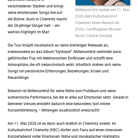
verschiedenen Städten und bringt
Millenium Kid stattet am 11. Mai
seine emotionalen Songs live auf
2026 dem Kulturbahnhof
die Bühne. Auch in Chemnitz macht
Chemnitz einen Besuch ab.
der 26-jährige Sänger halt – ein
(Foto: CanWagener/Warner
wahres Highlight im Mai!
Music Central Europe)
Die Tour knüpft musikalisch an seine bisherigen Releases an,
insbesondere an das Album "Dystopie". MilleniumKid verbindet darin
gefühlvollen Pop mit elektronischen Einflüssen und schafft eine
Atmosphäre, die oft melancholisch wirkt. Inhaltlich drehen sich seine
Songs um persönliche Erfahrungen, Beziehungen, Krisen und
Neuanfänge.
Bekannt ist MilleniumKid für seine Nähe zum Publikum und seine
authentische Performance, bei der er alles auf Emotionen setzt. Gerade in
kleineren Venues entsteht dadurch eine besondere, fast intime
Konzertstimmung – Mitsingen ausdrücklich erwünscht!
Am 11. Mai 2026 ist es dann auch endlich in Chemnitz soweit: Im
Kulturbahnhof Chemnitz (KBC) dürfen sich Fans auf einen intensiven
Konzertabend voller Emotionen, Nähe und musikalischer Highlights