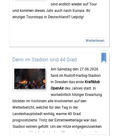
sind endlich wieder auf Tour
Mindestens genauso wichtig wie die Konzerte ist für
und kommen dieses Jahr auch nach Europa. Ihr
viele Gäste das Leben auf dem Campingplatz. Dort
einziger Tourstopp in Deutschland? Leipzig!
beginnt das Festivalgefühl oft schon lange, bevor die
erste Band die Bühne betritt. Gemeinsam wird gegrillt,
Musik gehört oder einfach mit neuen und alten
Bekanntschaften zusammengesessen. Wer
Weiterlesen
zwischendurch eine Pause vom Trubel braucht, kann
sich am Störmthaler See etwas abkühlen. Genau diese
entspannte Atmosphäre macht das Highfield für viele
Denn im Stadion sind 44 Grad
zu mehr als nur einem Musikfestival.
Am Samstag den 27.06.2026
Bis zum Festival dauert es zwar noch etwas, doch die
fand im Rudolf-Harbig-Stadion
Vorfreude wächst mit jedem Tag. Viele Tickets sind
in Dresden das erste
Kraftklub
bereits verkauft und die Erwartungen an das
OpenAir
des Jahres statt. In
Wochenende sind entsprechend hoch. Wenn das
wortwörtlich hitziger Erwartung
Wetter mitspielt und die Stimmung so gut wird wie in
blickten im Vorhinein alle Involvierten auf den
den vergangenen Jahren, dürfte das Highfield Festival
Wetterbericht, welcher für den Tag in der
2026 wieder zu den Höhepunkten des Festivalsommers
Landeshauptstadt wohlig, warme 40 Grad
gehören.
prognostizierte. Trotz der Extremwetterlage war das
Stadion extrem gefüllt. Um der Hitze entgegenzuwirken
wurden zahlreiche kostenlose Wasserstationen und -