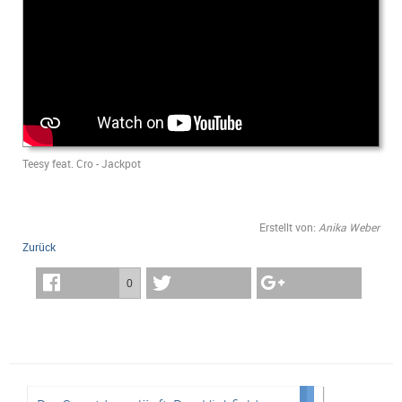
Teesy feat. Cro - Jackpot
Erstellt von:
Anika Weber
Zurück
0