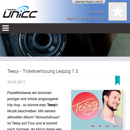
Jetzt bei Radio UNiCC
Hey Ocean!
Make A New Dance Up
Teesy - Ticketverlosung Leipzig 1.3.
20.02.2017
Pastellfarbener, ein bisschen
jazziger und schick angezogener
Hip Hop - so könnte man
Teesy
's
Musik beschreiben. Mit seinem
alktuellen Album "
Wünschdirwas
"
ist Teesy auf Tour und er kommt
nach Sachsen. Ihr könnt dabei sein.