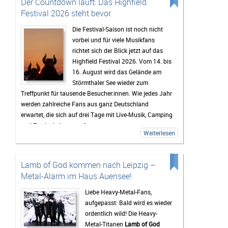
Der Countdown läuft: Das Highfield
Festival 2026 steht bevor
Die Festival-Saison ist noch nicht
vorbei und für viele Musikfans
richtet sich der Blick jetzt auf das
Highfield Festival 2026. Vom 14. bis
16. August wird das Gelände am
Störmthaler See wieder zum
Treffpunkt für tausende Besucher:innen. Wie jedes Jahr
werden zahlreiche Fans aus ganz Deutschland
erwartet, die sich auf drei Tage mit Live-Musik, Camping
und Festivalstimmung freuen.
Weiterlesen
Das Highfield gehört seit Jahren zu den bekanntesten
Festivals Deutschlands. Besonders die Mischung aus
Rock, Indie, Punk und Hip-Hop sorgt dafür, dass jedes
Lamb of God kommen nach Leipzig –
Jahr ein bunt gemischtes Publikum zusammenkommt.
Metal-Alarm im Haus Auensee!
Auch 2026 stehen wieder viele bekannte Künstler auf
dem Programm, die Besucher vor den Bühnen zum
Liebe Heavy-Metal-Fans,
Feiern bringen sollen. Gerade die Headliner werden mit
aufgepasst: Bald wird es wieder
Spannung erwartet, doch oft sind es auch die kleineren
ordentlich wild! Die Heavy-
Bands.
Metal-Titanen
Lamb of God