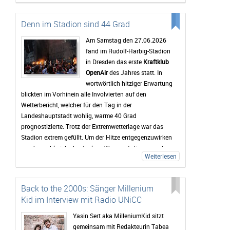
sich am Störmthaler See etwas abkühlen. Genau diese
entspannte Atmosphäre macht das Highfield für viele
Denn im Stadion sind 44 Grad
zu mehr als nur einem Musikfestival.
Am Samstag den 27.06.2026
Bis zum Festival dauert es zwar noch etwas, doch die
fand im Rudolf-Harbig-Stadion
Vorfreude wächst mit jedem Tag. Viele Tickets sind
in Dresden das erste
Kraftklub
bereits verkauft und die Erwartungen an das
OpenAir
des Jahres statt. In
Wochenende sind entsprechend hoch. Wenn das
wortwörtlich hitziger Erwartung
Wetter mitspielt und die Stimmung so gut wird wie in
blickten im Vorhinein alle Involvierten auf den
den vergangenen Jahren, dürfte das Highfield Festival
Wetterbericht, welcher für den Tag in der
2026 wieder zu den Höhepunkten des Festivalsommers
Landeshauptstadt wohlig, warme 40 Grad
gehören.
prognostizierte. Trotz der Extremwetterlage war das
Stadion extrem gefüllt. Um der Hitze entgegenzuwirken
wurden zahlreiche kostenlose Wasserstationen und -
Weiterlesen
sprinkler installiert, Rettungsdecken ausgegeben und
das Wasser an den Verkaufsständen um 20% reduziert.
Gab es doch einen medizinischen Notfall, so waren die
Back to the 2000s: Sänger Millenium
zahlreichen Rettungskräfte direkt vor Ort.
Kid im Interview mit Radio UNiCC
Als erster Voract startete der Rapper
yung pepp
,
welcher mit Sommerkleid und Wassereis die passende
Yasin Sert aka MilleniumKid sitzt
musikalische Untermalung für den sich langsam
gemeinsam mit Redakteurin Tabea