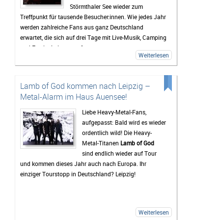
Störmthaler See wieder zum
Treffpunkt für tausende Besucher:innen. Wie jedes Jahr
werden zahlreiche Fans aus ganz Deutschland
erwartet, die sich auf drei Tage mit Live-Musik, Camping
und Festivalstimmung freuen.
Weiterlesen
Das Highfield gehört seit Jahren zu den bekanntesten
Festivals Deutschlands. Besonders die Mischung aus
Rock, Indie, Punk und Hip-Hop sorgt dafür, dass jedes
Lamb of God kommen nach Leipzig –
Jahr ein bunt gemischtes Publikum zusammenkommt.
Metal-Alarm im Haus Auensee!
Auch 2026 stehen wieder viele bekannte Künstler auf
dem Programm, die Besucher vor den Bühnen zum
Liebe Heavy-Metal-Fans,
Feiern bringen sollen. Gerade die Headliner werden mit
aufgepasst: Bald wird es wieder
Spannung erwartet, doch oft sind es auch die kleineren
ordentlich wild! Die Heavy-
Bands.
Metal-Titanen
Lamb of God
sind endlich wieder auf Tour
Mindestens genauso wichtig wie die Konzerte ist für
und kommen dieses Jahr auch nach Europa. Ihr
viele Gäste das Leben auf dem Campingplatz. Dort
einziger Tourstopp in Deutschland? Leipzig!
beginnt das Festivalgefühl oft schon lange, bevor die
erste Band die Bühne betritt. Gemeinsam wird gegrillt,
Musik gehört oder einfach mit neuen und alten
Bekanntschaften zusammengesessen. Wer
Weiterlesen
zwischendurch eine Pause vom Trubel braucht, kann