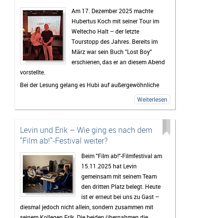
Am 17. Dezember 2025 machte
Hubertus Koch mit seiner Tour im
Weltecho Halt – der letzte
Tourstopp des Jahres. Bereits im
März war sein Buch "Lost Boy"
erschienen, das er an diesem Abend
vorstellte.
Bei der Lesung gelang es Hubi auf außergewöhnliche
Weise, schwere und hochrelevante Themen wie seine
Weiterlesen
Erfahrungen als Kriegsreporter, Sucht und Konsens mit
Humor, Selbstironie und lebendiger
Publikumsinteraktion aufzulockern. Die Veranstaltung
Levin und Erik – Wie ging es nach dem
spiegelte genau das wider, was auch sein Buch
"Film ab!"-Festival weiter?
ausmacht: schonungslose Ehrlichkeit, Authentizität
Beim "Film ab!"-Filmfestival am
und eine große Portion Unterhaltungswert.
15.11.2025 hat Levin
Vor der Lesung hatte ich die Gelegenheit, Hubertus
gemeinsam mit seinem Team
Koch zu einem Interview zu treffen und mit ihm über die
den dritten Platz belegt. Heute
Entstehung von "Lost Boy" sowie seine persönlichen
ist er erneut bei uns zu Gast –
Gedanken und Intentionen hinter dem Buch zu
diesmal jedoch nicht allein, sondern zusammen mit
sprechen. Dabei ging es unter anderem um
seinem Kollegen Erik. Die beiden übernahmen die