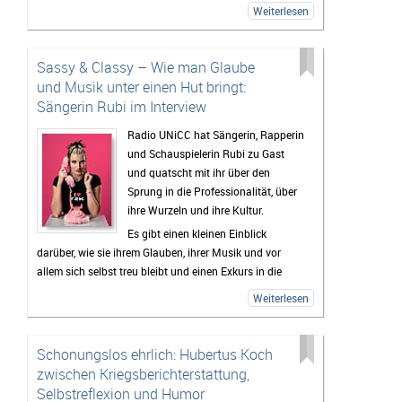
memories aus den 2000ern?
Weiterlesen
Das und mehr erfahrt ihr im Interview - hört gerne mal
rein!
Sassy & Classy – Wie man Glaube
und Musik unter einen Hut bringt:
Sängerin Rubi im Interview
Radio UNiCC hat Sängerin, Rapperin
und Schauspielerin Rubi zu Gast
und quatscht mit ihr über den
Sprung in die Professionalität, über
ihre Wurzeln und ihre Kultur.
Es gibt einen kleinen Einblick
darüber, wie sie ihrem Glauben, ihrer Musik und vor
allem sich selbst treu bleibt und einen Exkurs in die
Welt der Love Languages und welche Person ihr über
Weiterlesen
all die Jahre halt gegeben hat.
Außerdem: RUBI GEHT IM OKTOBER AUF TOUR! (Alle
Infos dazu gibt’s im Interview – hört gerne mal rein!)
Schonungslos ehrlich: Hubertus Koch
zwischen Kriegsberichterstattung,
Selbstreflexion und Humor