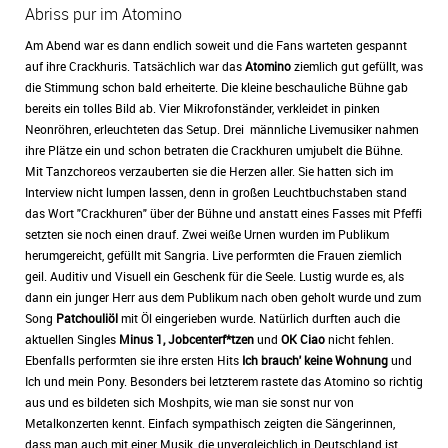
Abriss pur im Atomino
Am Abend war es dann endlich soweit und die Fans warteten gespannt
auf ihre Crackhuris. Tatsächlich war das
Atomino
ziemlich gut gefüllt, was
die Stimmung schon bald erheiterte. Die kleine beschauliche Bühne gab
bereits ein tolles Bild ab. Vier Mikrofonständer, verkleidet in pinken
Neonröhren, erleuchteten das Setup. Drei männliche Livemusiker nahmen
ihre Plätze ein und schon betraten die Crackhuren umjubelt die Bühne.
Mit Tanzchoreos verzauberten sie die Herzen aller. Sie hatten sich im
Interview nicht lumpen lassen, denn in großen Leuchtbuchstaben stand
das Wort "Crackhuren" über der Bühne und anstatt eines Fasses mit Pfeffi
setzten sie noch einen drauf. Zwei weiße Urnen wurden im Publikum
herumgereicht, gefüllt mit Sangria. Live performten die Frauen ziemlich
geil. Auditiv und Visuell ein Geschenk für die Seele. Lustig wurde es, als
dann ein junger Herr aus dem Publikum nach oben geholt wurde und zum
Song
Patchouliöl
mit Öl eingerieben wurde. Natürlich durften auch die
aktuellen Singles
Minus 1, Jobcenterf*tzen
und
OK Ciao
nicht fehlen.
Ebenfalls performten sie ihre ersten Hits
Ich brauch' keine Wohnung
und
Ich und mein Pony. Besonders bei letzterem rastete das Atomino so richtig
aus und es bildeten sich Moshpits, wie man sie sonst nur von
Metalkonzerten kennt. Einfach sympathisch zeigten die Sängerinnen,
dass man auch mit einer Musik, die unvergleichlich in Deutschland ist,