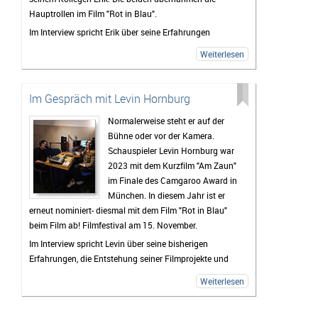
Schubladendenken, Arbeit und die Medienwelt, Musik –
Hauptrollen im Film "Rot in Blau".
und viele weitere spannende und kontroverse Themen.
Im Interview spricht Erik über seine Erfahrungen
während der Dreharbeiten und gibt spannende
Weiterlesen
Einblicke hinter die Kulissen des Projekts. Gemeinsam
erzählen die beiden außerdem von der Preisverleihung,
ihren Highlights beim Festival und von zukünftigen
Im Gespräch mit Levin Hornburg
Filmprojekten, an denen sie derzeit arbeiten.
Normalerweise steht er auf der
Bühne oder vor der Kamera.
Schauspieler Levin Hornburg war
2023 mit dem Kurzfilm "Am Zaun"
im Finale des Camgaroo Award in
München. In diesem Jahr ist er
erneut nominiert- diesmal mit dem Film "Rot in Blau"
beim Film ab! Filmfestival am 15. November.
Im Interview spricht Levin über seine bisherigen
Erfahrungen, die Entstehung seiner Filmprojekte und
seinen Weg in die Film- und Theaterwelt.
Weiterlesen