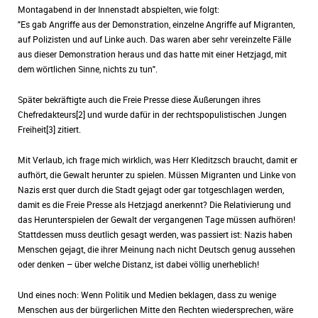
Montagabend in der Innenstadt abspielten, wie folgt:
"Es gab Angriffe aus der Demonstration, einzelne Angriffe auf Migranten,
auf Polizisten und auf Linke auch. Das waren aber sehr vereinzelte Fälle
aus dieser Demonstration heraus und das hatte mit einer Hetzjagd, mit
dem wörtlichen Sinne, nichts zu tun".
Später bekräftigte auch die Freie Presse diese Äußerungen ihres
Chefredakteurs[2] und wurde dafür in der rechtspopulistischen Jungen
Freiheit[3] zitiert.
Mit Verlaub, ich frage mich wirklich, was Herr Kleditzsch braucht, damit er
aufhört, die Gewalt herunter zu spielen. Müssen Migranten und Linke von
Nazis erst quer durch die Stadt gejagt oder gar totgeschlagen werden,
damit es die Freie Presse als Hetzjagd anerkennt? Die Relativierung und
das Herunterspielen der Gewalt der vergangenen Tage müssen aufhören!
Stattdessen muss deutlich gesagt werden, was passiert ist: Nazis haben
Menschen gejagt, die ihrer Meinung nach nicht Deutsch genug aussehen
oder denken – über welche Distanz, ist dabei völlig unerheblich!
Und eines noch: Wenn Politik und Medien beklagen, dass zu wenige
Menschen aus der bürgerlichen Mitte den Rechten wiedersprechen, wäre