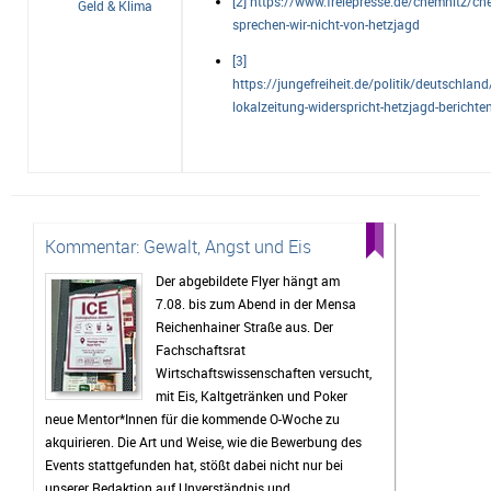
[2] https://www.freiepresse.de/chemnitz/ch
Geld & Klima
sprechen-wir-nicht-von-hetzjagd
[3]
https://jungefreiheit.de/politik/deutschlan
lokalzeitung-widerspricht-hetzjagd-berichte
Kommentar: Gewalt, Angst und Eis
Der abgebildete Flyer hängt am
7.08. bis zum Abend in der Mensa
Reichenhainer Straße aus. Der
Fachschaftsrat
Wirtschaftswissenschaften versucht,
mit Eis, Kaltgetränken und Poker
neue Mentor*Innen für die kommende O-Woche zu
akquirieren. Die Art und Weise, wie die Bewerbung des
Events stattgefunden hat, stößt dabei nicht nur bei
unserer Redaktion auf Unverständnis und