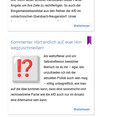
Ängste, um ihre Ziele zu rechtfertigen. So auch der
Bürgermeisterkandidat aus den Reihen der AfD im
ostsächsischen Ebersbach-Neugersdorf. Unser
Redakteur Bernd lebt seit einiger Zeit in dieser
Weiterlesen
Kleinstadt in der Oberlausitz und hat ein
Wahlversprechen des aktuellen AfD-
Landtagsabgeordneten und Bewerber um das Amt des
Kommentar: Hört endlich auf, euer Hirn
Bürgermeisters seiner Heimatstadt Mario Kumpf in
wegzuschmeißen!
einem Kommentar genauer unter die Lupe genommen:
Als weltoffener und um
Selbstreflexion bemühter
Mensch ist es mir – egal, wie
unzufrieden ich mit der
aktuellen Politik auch sein mag
– völlig unbegreiflich, wie man
auf die Idee kommen kann, dass eine rassistische und
rechtsextreme Partei wie die AfD auch nur im Ansatz
eine Alternative sein kann.
Weiterlesen