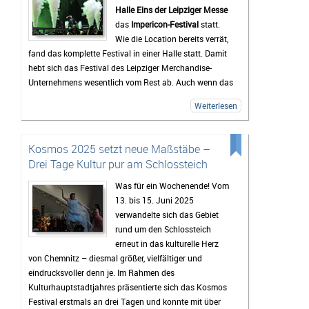
Halle Eins der Leipziger Messe
automatisch wieder durch den Kopf – ob Drachen-
das
Impericon-Festival
statt.
Action, Intrigen oder diese ikonischen Szenen, die man
Wie die Location bereits verrät,
nie vergisst. Die Musik drückt genau die richtige
fand das komplette Festival in einer Halle statt. Damit
Stimmung aus und sorgt für Gänsehaut.
hebt sich das Festival des Leipziger Merchandise-
Gespielt wird das Ganze vom Orchester der Cinema
Unternehmens wesentlich vom Rest ab. Auch wenn das
Festival Symphonics unter der Leitung von Stephen
für viele Fans so wichtige Campingerlebnis hier nicht
Ellery. Zusammen mit Chor und Solist:innen bringen sie
Weiterlesen
geboten wurde, so dürfte das Line-Up für viele Fans von
den epischen Sound von Game Of Thrones perfekt über
Alternative- und Metalmusik diesen Abstrich
die Bühne – mit viel Power und Emotionen. Perfekt für
verkraftbar gemacht haben.
alle, die Westeros einmal live erleben wollen.
Kosmos 2025 setzt neue Maßstäbe –
Insgesamt wirkte das Festival eher wie ein zweitägiger
Drei Tage Kultur pur am Schlossteich
Konzert-Marathon. Die beiden Bühnen waren direkt
Was für ein Wochenende! Vom
nebeneinander aufgebaut, der Bereich vor der Bühne
13. bis 15. Juni 2025
lediglich durch einen Wellenbrecher geteilt. Dadurch
verwandelte sich das Gebiet
war es sehr einfach von Band zu Band zu springen und
rund um den Schlossteich
einen Platz mit guter Sicht zu erwischen. Trotz der
erneut in das kulturelle Herz
kurzen Umbaupausen kam es bei keiner Band zu
von Chemnitz – diesmal größer, vielfältiger und
Verzögerungen oder technischen Problemen, die bis
eindrucksvoller denn je. Im Rahmen des
auf den Signing-Sessions kurzen Schlangen an den
Kulturhauptstadtjahres präsentierte sich das Kosmos
Ständen zeugen zusätzlich von einer gut durchdachten
Festival erstmals an drei Tagen und konnte mit über
Organisation und Planung.