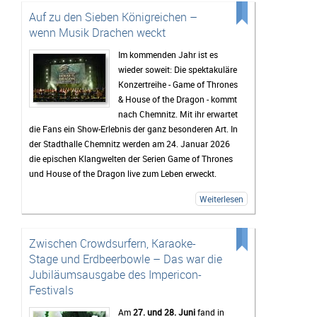
Auf zu den Sieben Königreichen –
wenn Musik Drachen weckt
Im kommenden Jahr ist es
wieder soweit: Die spektakuläre
Konzertreihe - Game of Thrones
& House of the Dragon - kommt
nach Chemnitz. Mit ihr erwartet
die Fans ein Show-Erlebnis der ganz besonderen Art. In
der Stadthalle Chemnitz werden am 24. Januar 2026
die epischen Klangwelten der Serien Game of Thrones
und House of the Dragon live zum Leben erweckt.
Das Publikum darf sich auf ein Konzert freuen, das die
Weiterlesen
bekanntesten Themen der Serien mit eindrucksvoller
Wucht zum Leben erweckt. Die Kompositionen von
Ramin Djawadi werden dabei tief in die Geschichten
Zwischen Crowdsurfern, Karaoke-
eingebettet und tragen maßgeblich zur Atmosphäre der
Stage und Erdbeerbowle – Das war die
Serien bei – live entfalten sie ihre emotionale Kraft
Jubiläumsausgabe des Impericon-
umso stärker.
Festivals
Was das Konzert besonders macht: Sobald die ersten
Am
27. und 28. Juni
fand in
Töne starten, laufen einem die Serienmomente