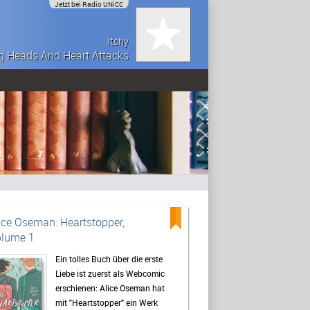
Jetzt bei Radio UNiCC
Itchy
g Heads And Heart Attacks
ice Oseman: Heartstopper,
lume 1
Ein tolles Buch über die erste
Liebe ist zuerst als Webcomic
erschienen: Alice Oseman hat
mit "Heartstopper" ein Werk