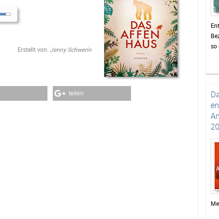
Ent
Bez
so 
Erstellt von:
Jenny Schwerin
zu 
Zei
Bi
Da
teilen
en
An
20
Men
de