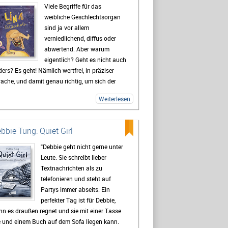
Viele Begriffe für das
weibliche Geschlechtsorgan
sind ja vor allem
verniedlichend, diffus oder
abwertend. Aber warum
eigentlich? Geht es nicht auch
ers? Es geht! Nämlich wertfrei, in präziser
ache, und damit genau richtig, um sich der
ematik ohne Unsicherheiten zu nähern.
Weiterlesen
bbie Tung: Quiet Girl
"Debbie geht nicht gerne unter
Leute. Sie schreibt lieber
Textnachrichten als zu
telefonieren und steht auf
Partys immer abseits. Ein
perfekter Tag ist für Debbie,
n es draußen regnet und sie mit einer Tasse
e und einem Buch auf dem Sofa liegen kann.