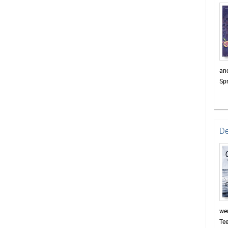
and
Spr
Th
De
wen
Te