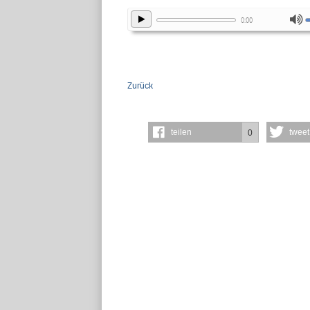
0:00
Zurück
teilen
tweet
0