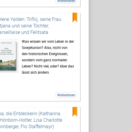
Weiterlesen
vielleicht auch andere Akteure, denen
utrauen ist, einen echten Einfluss zu nehmen?
s Jahrbuch Ökologie widmet sich in Aufsätzen
lene Yalden: Trifilij, seine Frau
 mehr als 40 Autor:innen einer solchen
tjana und seine Töchter,
eursgruppe: den Städten.
rseillaise und Felitsata
Was wissen wir vom Leben in der
Sowjetunion? Also, nicht von
den historischen Ereignissen,
sondern vom ganz normalen
Leben? Nicht viel, oder? Aber das
lässt sich ändern.
Weiterlesen
na, die Entdeckerin (Katharina
hönborn-Hotter, Lisa Charlotte
nnberger, Flo Staffelmayr)