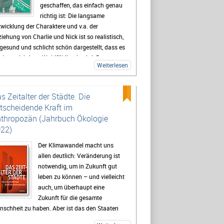
geschaffen, das einfach genau
richtig ist: Die langsame
wicklung der Charaktere und v.a. der
iehung von Charlie und Nick ist so realistisch,
gesund und schlicht schön dargestellt, dass es
einem richtigen Wohlfühlbuch wird. Der
Weiterlesen
chenstil ist sanft und minimalistisch, was die
lder umso ausdrucksstärker macht.
s Zeitalter der Städte. Die
tscheidende Kraft im
thropozän (Jahrbuch Ökologie
22)
Der Klimawandel macht uns
allen deutlich: Veränderung ist
notwendig, um in Zukunft gut
leben zu können – und vielleicht
auch, um überhaupt eine
Zukunft für die gesamte
schheit zu haben. Aber ist das den Staaten
r Erde bewusst? Handeln sie danach? Oder gibt