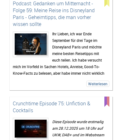
Podcast: Gedanken um Mitternacht -
Folge 59: Meine Reise ins Disneyland
Paris - Geheimtipps, die man vorher
wissen sollte
Ihr Lieben, ich war Ende
September für drei Tage im
Disneyland Paris und möchte
meine besten Reisetipps mit
euch teilen. Ich habe versucht
mich im Vorfeld in Sachen Hotels, Anreise, Good-To-
Know-Facts zu belesen, aber habe immer nicht wirklich
viel gefunden und deshalb habe ich euch diese Episode
Weiterlesen
aufgenommen, damit es euch nicht geht, wie mir. Hier
bekommt ihr einen Rundumblick über beide Parks, alle
Hotels, Tipps für Restaurants, die Paraden und vieles
Crunchtime Episode 75: Unfiction &
mehr.
Cocktails
Diese Episode wurde erstmalig
am 28.12.2025 um 18 Uhr auf
UKW, DAB+ und im Webstream