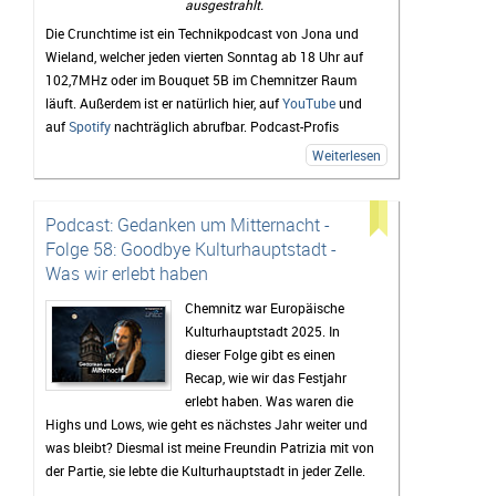
ausgestrahlt.
Die Crunchtime ist ein Technikpodcast von Jona und
Wieland, welcher jeden vierten Sonntag ab 18 Uhr auf
102,7MHz oder im Bouquet 5B im Chemnitzer Raum
läuft. Außerdem ist er natürlich hier, auf
YouTube
und
auf
Spotify
nachträglich abrufbar. Podcast-Profis
können natürlich auch den
RSS-Feed
verwenden.
Weiterlesen
Lob, Kritik und Themenvorschläge für zukünftige
Folgen sind unter
crunchtime(at)radio-unicc(dot)de
Podcast: Gedanken um Mitternacht -
sehr willkommen.
Folge 58: Goodbye Kulturhauptstadt -
zur Episodenübersicht
Was wir erlebt haben
Chemnitz war Europäische
Kulturhauptstadt 2025. In
dieser Folge gibt es einen
Recap, wie wir das Festjahr
erlebt haben. Was waren die
Highs und Lows, wie geht es nächstes Jahr weiter und
was bleibt? Diesmal ist meine Freundin Patrizia mit von
der Partie, sie lebte die Kulturhauptstadt in jeder Zelle.