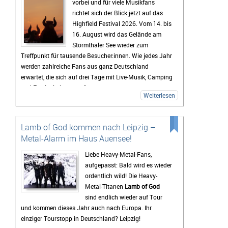
vorbei und für viele Musikfans
richtet sich der Blick jetzt auf das
Highfield Festival 2026. Vom 14. bis
16. August wird das Gelände am
Störmthaler See wieder zum
Treffpunkt für tausende Besucher:innen. Wie jedes Jahr
werden zahlreiche Fans aus ganz Deutschland
erwartet, die sich auf drei Tage mit Live-Musik, Camping
und Festivalstimmung freuen.
Weiterlesen
Das Highfield gehört seit Jahren zu den bekanntesten
Festivals Deutschlands. Besonders die Mischung aus
Rock, Indie, Punk und Hip-Hop sorgt dafür, dass jedes
Lamb of God kommen nach Leipzig –
Jahr ein bunt gemischtes Publikum zusammenkommt.
Metal-Alarm im Haus Auensee!
Auch 2026 stehen wieder viele bekannte Künstler auf
dem Programm, die Besucher vor den Bühnen zum
Liebe Heavy-Metal-Fans,
Feiern bringen sollen. Gerade die Headliner werden mit
aufgepasst: Bald wird es wieder
Spannung erwartet, doch oft sind es auch die kleineren
ordentlich wild! Die Heavy-
Bands.
Metal-Titanen
Lamb of God
sind endlich wieder auf Tour
Mindestens genauso wichtig wie die Konzerte ist für
und kommen dieses Jahr auch nach Europa. Ihr
viele Gäste das Leben auf dem Campingplatz. Dort
einziger Tourstopp in Deutschland? Leipzig!
beginnt das Festivalgefühl oft schon lange, bevor die