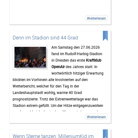
erste Band die Bühne betritt. Gemeinsam wird gegrillt,
Musik gehört oder einfach mit neuen und alten
Bekanntschaften zusammengesessen. Wer
Weiterlesen
zwischendurch eine Pause vom Trubel braucht, kann
sich am Störmthaler See etwas abkühlen. Genau diese
entspannte Atmosphäre macht das Highfield für viele
Denn im Stadion sind 44 Grad
zu mehr als nur einem Musikfestival.
Am Samstag den 27.06.2026
Bis zum Festival dauert es zwar noch etwas, doch die
fand im Rudolf-Harbig-Stadion
Vorfreude wächst mit jedem Tag. Viele Tickets sind
in Dresden das erste
Kraftklub
bereits verkauft und die Erwartungen an das
OpenAir
des Jahres statt. In
Wochenende sind entsprechend hoch. Wenn das
wortwörtlich hitziger Erwartung
Wetter mitspielt und die Stimmung so gut wird wie in
blickten im Vorhinein alle Involvierten auf den
den vergangenen Jahren, dürfte das Highfield Festival
Wetterbericht, welcher für den Tag in der
2026 wieder zu den Höhepunkten des Festivalsommers
Landeshauptstadt wohlig, warme 40 Grad
gehören.
prognostizierte. Trotz der Extremwetterlage war das
Stadion extrem gefüllt. Um der Hitze entgegenzuwirken
wurden zahlreiche kostenlose Wasserstationen und -
Weiterlesen
sprinkler installiert, Rettungsdecken ausgegeben und
das Wasser an den Verkaufsständen um 20% reduziert.
Gab es doch einen medizinischen Notfall, so waren die
Wenn Sterne tanzen: MilleniumKid im
zahlreichen Rettungskräfte direkt vor Ort.