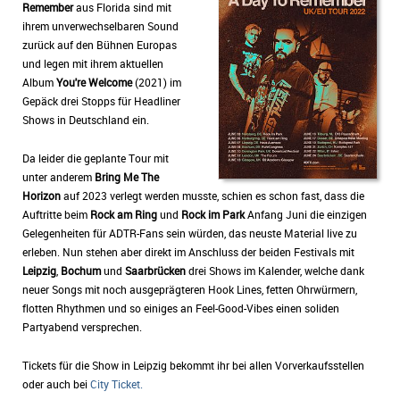
Remember
aus Florida sind mit
ihrem unverwechselbaren Sound
zurück auf den Bühnen Europas
und legen mit ihrem aktuellen
Album
You're Welcome
(2021) im
Gepäck drei Stopps für Headliner
Shows in Deutschland ein.
Da leider die geplante Tour mit
unter anderem
Bring Me The
Horizon
auf 2023 verlegt werden musste, schien es schon fast, dass die
Auftritte beim
Rock am Ring
und
Rock im Park
Anfang Juni die einzigen
Gelegenheiten für ADTR-Fans sein würden, das neuste Material live zu
erleben. Nun stehen aber direkt im Anschluss der beiden Festivals mit
Leipzig
,
Bochum
und
Saarbrücken
drei Shows im Kalender, welche dank
neuer Songs mit noch ausgeprägteren Hook Lines, fetten Ohrwürmern,
flotten Rhythmen und so einiges an Feel-Good-Vibes einen soliden
Partyabend versprechen.
Tickets für die Show in Leipzig bekommt ihr bei allen Vorverkaufsstellen
oder auch bei
City Ticket.