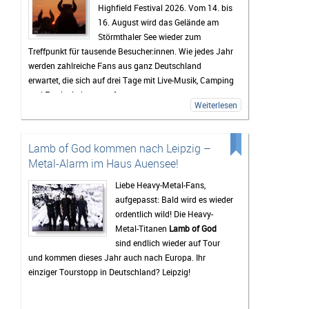
Highfield Festival 2026. Vom 14. bis
16. August wird das Gelände am
Störmthaler See wieder zum
Treffpunkt für tausende Besucher:innen. Wie jedes Jahr
werden zahlreiche Fans aus ganz Deutschland
erwartet, die sich auf drei Tage mit Live-Musik, Camping
und Festivalstimmung freuen.
Weiterlesen
Das Highfield gehört seit Jahren zu den bekanntesten
Festivals Deutschlands. Besonders die Mischung aus
Rock, Indie, Punk und Hip-Hop sorgt dafür, dass jedes
Lamb of God kommen nach Leipzig –
Jahr ein bunt gemischtes Publikum zusammenkommt.
Metal-Alarm im Haus Auensee!
Auch 2026 stehen wieder viele bekannte Künstler auf
dem Programm, die Besucher vor den Bühnen zum
Liebe Heavy-Metal-Fans,
Feiern bringen sollen. Gerade die Headliner werden mit
aufgepasst: Bald wird es wieder
Spannung erwartet, doch oft sind es auch die kleineren
ordentlich wild! Die Heavy-
Bands.
Metal-Titanen
Lamb of God
sind endlich wieder auf Tour
Mindestens genauso wichtig wie die Konzerte ist für
und kommen dieses Jahr auch nach Europa. Ihr
viele Gäste das Leben auf dem Campingplatz. Dort
einziger Tourstopp in Deutschland? Leipzig!
beginnt das Festivalgefühl oft schon lange, bevor die
erste Band die Bühne betritt. Gemeinsam wird gegrillt,
Musik gehört oder einfach mit neuen und alten