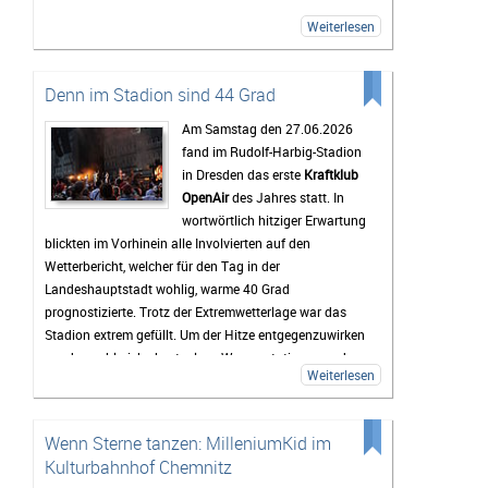
Bekanntschaften zusammengesessen. Wer
Weiterlesen
zwischendurch eine Pause vom Trubel braucht, kann
sich am Störmthaler See etwas abkühlen. Genau diese
entspannte Atmosphäre macht das Highfield für viele
Denn im Stadion sind 44 Grad
zu mehr als nur einem Musikfestival.
Am Samstag den 27.06.2026
Bis zum Festival dauert es zwar noch etwas, doch die
fand im Rudolf-Harbig-Stadion
Vorfreude wächst mit jedem Tag. Viele Tickets sind
in Dresden das erste
Kraftklub
bereits verkauft und die Erwartungen an das
OpenAir
des Jahres statt. In
Wochenende sind entsprechend hoch. Wenn das
wortwörtlich hitziger Erwartung
Wetter mitspielt und die Stimmung so gut wird wie in
blickten im Vorhinein alle Involvierten auf den
den vergangenen Jahren, dürfte das Highfield Festival
Wetterbericht, welcher für den Tag in der
2026 wieder zu den Höhepunkten des Festivalsommers
Landeshauptstadt wohlig, warme 40 Grad
gehören.
prognostizierte. Trotz der Extremwetterlage war das
Stadion extrem gefüllt. Um der Hitze entgegenzuwirken
wurden zahlreiche kostenlose Wasserstationen und -
Weiterlesen
sprinkler installiert, Rettungsdecken ausgegeben und
das Wasser an den Verkaufsständen um 20% reduziert.
Gab es doch einen medizinischen Notfall, so waren die
Wenn Sterne tanzen: MilleniumKid im
zahlreichen Rettungskräfte direkt vor Ort.
Kulturbahnhof Chemnitz
Als erster Voract startete der Rapper
yung pepp
,