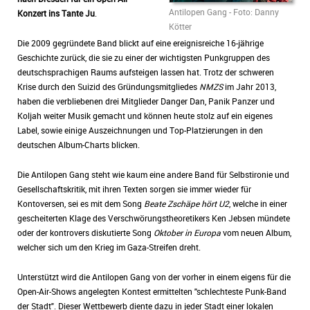
Antilopen Gang - Foto: Danny
Konzert ins Tante Ju
.
Kötter
Die 2009 gegründete Band blickt auf eine ereignisreiche 16-jährige
Geschichte zurück, die sie zu einer der wichtigsten Punkgruppen des
deutschsprachigen Raums aufsteigen lassen hat. Trotz der schweren
Krise durch den Suizid des Gründungsmitgliedes
NMZS
im Jahr 2013,
haben die verbliebenen drei Mitglieder Danger Dan, Panik Panzer und
Koljah weiter Musik gemacht und können heute stolz auf ein eigenes
Label, sowie einige Auszeichnungen und Top-Platzierungen in den
deutschen Album-Charts blicken.
Die Antilopen Gang steht wie kaum eine andere Band für Selbstironie und
Gesellschaftskritik, mit ihren Texten sorgen sie immer wieder für
Kontoversen, sei es mit dem Song
Beate Zschäpe hört U2
, welche in einer
gescheiterten Klage des Verschwörungstheoretikers Ken Jebsen mündete
oder der kontrovers diskutierte Song
Oktober in Europa
vom neuen Album,
welcher sich um den Krieg im Gaza-Streifen dreht.
Unterstützt wird die Antilopen Gang von der vorher in einem eigens für die
Open-Air-Shows angelegten Kontest ermittelten "schlechteste Punk-Band
der Stadt". Dieser Wettbewerb diente dazu in jeder Stadt einer lokalen