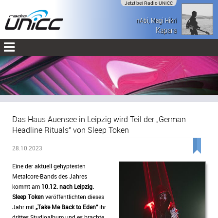
Jetzt bei Radio UNiCC
nAbi, Magi Hikri
Kapara
Das Haus Auensee in Leipzig wird Teil der „German
Headline Rituals“ von Sleep Token
28.10.2023
Eine der aktuell gehyptesten
Metalcore-Bands des Jahres
kommt am
10.12. nach Leipzig.
Sleep Token
veröffentlichten dieses
Jahr mit
„Take Me Back to Eden“
ihr
drittes Studioalbum und es brachte