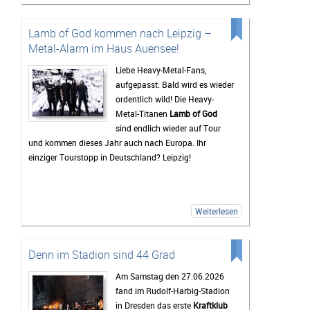
Festivals Deutschlands. Besonders die Mischung aus
Rock, Indie, Punk und Hip-Hop sorgt dafür, dass jedes
Lamb of God kommen nach Leipzig –
Jahr ein bunt gemischtes Publikum zusammenkommt.
Metal-Alarm im Haus Auensee!
Auch 2026 stehen wieder viele bekannte Künstler auf
dem Programm, die Besucher vor den Bühnen zum
Liebe Heavy-Metal-Fans,
Feiern bringen sollen. Gerade die Headliner werden mit
aufgepasst: Bald wird es wieder
Spannung erwartet, doch oft sind es auch die kleineren
ordentlich wild! Die Heavy-
Bands.
Metal-Titanen
Lamb of God
sind endlich wieder auf Tour
Mindestens genauso wichtig wie die Konzerte ist für
und kommen dieses Jahr auch nach Europa. Ihr
viele Gäste das Leben auf dem Campingplatz. Dort
einziger Tourstopp in Deutschland? Leipzig!
beginnt das Festivalgefühl oft schon lange, bevor die
erste Band die Bühne betritt. Gemeinsam wird gegrillt,
Musik gehört oder einfach mit neuen und alten
Bekanntschaften zusammengesessen. Wer
Weiterlesen
zwischendurch eine Pause vom Trubel braucht, kann
sich am Störmthaler See etwas abkühlen. Genau diese
entspannte Atmosphäre macht das Highfield für viele
Denn im Stadion sind 44 Grad
zu mehr als nur einem Musikfestival.
Am Samstag den 27.06.2026
Bis zum Festival dauert es zwar noch etwas, doch die
fand im Rudolf-Harbig-Stadion
Vorfreude wächst mit jedem Tag. Viele Tickets sind
in Dresden das erste
Kraftklub
bereits verkauft und die Erwartungen an das