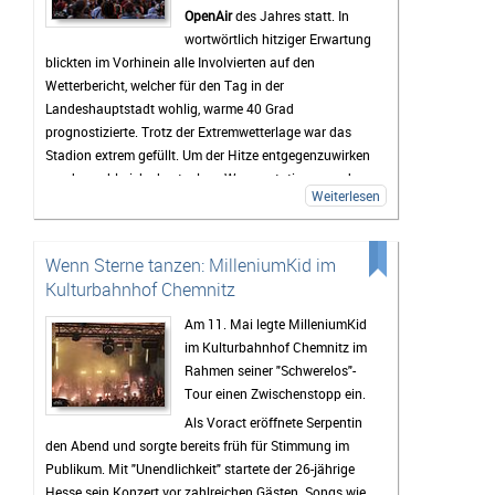
OpenAir
des Jahres statt. In
Wochenende sind entsprechend hoch. Wenn das
wortwörtlich hitziger Erwartung
Wetter mitspielt und die Stimmung so gut wird wie in
blickten im Vorhinein alle Involvierten auf den
den vergangenen Jahren, dürfte das Highfield Festival
Wetterbericht, welcher für den Tag in der
2026 wieder zu den Höhepunkten des Festivalsommers
Landeshauptstadt wohlig, warme 40 Grad
gehören.
prognostizierte. Trotz der Extremwetterlage war das
Stadion extrem gefüllt. Um der Hitze entgegenzuwirken
wurden zahlreiche kostenlose Wasserstationen und -
Weiterlesen
sprinkler installiert, Rettungsdecken ausgegeben und
das Wasser an den Verkaufsständen um 20% reduziert.
Gab es doch einen medizinischen Notfall, so waren die
Wenn Sterne tanzen: MilleniumKid im
zahlreichen Rettungskräfte direkt vor Ort.
Kulturbahnhof Chemnitz
Als erster Voract startete der Rapper
yung pepp
,
welcher mit Sommerkleid und Wassereis die passende
Am 11. Mai legte MilleniumKid
musikalische Untermalung für den sich langsam
im Kulturbahnhof Chemnitz im
nähernden und damit Abkühlung versprechenden
Rahmen seiner "Schwerelos"-
Sonnenuntergang lieferte. Mit seinen 17 Jahren und
Tour einen Zwischenstopp ein.
seinem Featuregast
Kid Kapri
konnte er die Fans, die
Als Voract eröffnete Serpentin
sich schon nachmittags in die Stadionsonne trauten,
den Abend und sorgte bereits früh für Stimmung im
begeistern.
Publikum. Mit "Unendlichkeit" startete der 26-jährige
Der zweite Programmpunkt des OpenAir-Abends wurde
Hesse sein Konzert vor zahlreichen Gästen. Songs wie