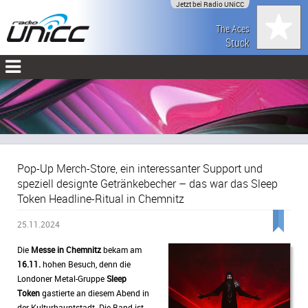
Jetzt bei Radio UNiCC
The Aces
Stuck
Pop-Up Merch-Store, ein interessanter Support und
speziell designte Getränkebecher – das war das Sleep
Token Headline-Ritual in Chemnitz
25.11.2024
Die
Messe in Chemnitz
bekam am
16.11.
hohen Besuch, denn die
Londoner Metal-Gruppe
Sleep
Token
gastierte an diesem Abend in
der Kulturhauptstadt. Die Band ist