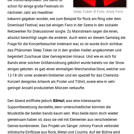
schon für einige große Festivals im
Sleep Token © Foto: Andy Ford
nächsten Jahr als Headliner
bekannt gegeben worden, wie zum Beispiel für Rock am Ring oder dem
Download Festival, was bei einigen Fans in der Szene in den sozialen
Netzwerken für Diskussionen sorgte. Zu Mainstream sagen die einen,
absolut berechtigt sagen die anderen. Auch wenn an diesem Samstag die
Frage für die Konzertbesucher irrelevant war, so ist wurde doch sichtbar:
das Phänomen Sleep Token ist in den großen Hallen angekommen und
begeistert Zuschauer über Genregrenzen hinaus. Und wie es sich für
Bands einer solchen Größenordnung gebührt wurde bereits vor der Show
einiges geboten: es gab einen einmaligen Merchandise-Store, welcher von
12-18 Uhr unter anderem limitierten und ein speziell für das Chemnitz-
Konzert designtes Artwork als Poster und T-Shirt, sowie eine in sehr
geringer Anzahl produzierten Münzen verkaufte.
Den Abend eröffnete jedoch
Bilmuri
, was eine interessante
Supportbesetzung darstellte, denn unterschiedlicher könnten die
Musikstile der beiden bands kaum sein. Was beide dann doch wieder
gemeinsam haben ist, dass sie viel mit Elementen aus verschiedenen
Genres kombinieren. Das Projekt um Sänger Johnny Franck verbindet
stilistische Einflüsse aus Rock, Metal und Country. Auf der Bühne wird