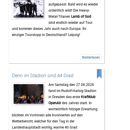
Feiern bringen sollen. Gerade die Headliner werden mit
aufgepasst: Bald wird es wieder
Spannung erwartet, doch oft sind es auch die kleineren
ordentlich wild! Die Heavy-
Bands.
Metal-Titanen
Lamb of God
sind endlich wieder auf Tour
Mindestens genauso wichtig wie die Konzerte ist für
und kommen dieses Jahr auch nach Europa. Ihr
viele Gäste das Leben auf dem Campingplatz. Dort
einziger Tourstopp in Deutschland? Leipzig!
beginnt das Festivalgefühl oft schon lange, bevor die
erste Band die Bühne betritt. Gemeinsam wird gegrillt,
Musik gehört oder einfach mit neuen und alten
Bekanntschaften zusammengesessen. Wer
Weiterlesen
zwischendurch eine Pause vom Trubel braucht, kann
sich am Störmthaler See etwas abkühlen. Genau diese
entspannte Atmosphäre macht das Highfield für viele
Denn im Stadion sind 44 Grad
zu mehr als nur einem Musikfestival.
Am Samstag den 27.06.2026
Bis zum Festival dauert es zwar noch etwas, doch die
fand im Rudolf-Harbig-Stadion
Vorfreude wächst mit jedem Tag. Viele Tickets sind
in Dresden das erste
Kraftklub
bereits verkauft und die Erwartungen an das
OpenAir
des Jahres statt. In
Wochenende sind entsprechend hoch. Wenn das
wortwörtlich hitziger Erwartung
Wetter mitspielt und die Stimmung so gut wird wie in
blickten im Vorhinein alle Involvierten auf den
den vergangenen Jahren, dürfte das Highfield Festival
Wetterbericht, welcher für den Tag in der
2026 wieder zu den Höhepunkten des Festivalsommers
Landeshauptstadt wohlig, warme 40 Grad
gehören.