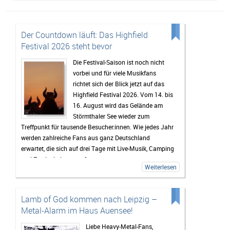
Der Countdown läuft: Das Highfield
Festival 2026 steht bevor
Die Festival-Saison ist noch nicht
vorbei und für viele Musikfans
richtet sich der Blick jetzt auf das
Highfield Festival 2026. Vom 14. bis
16. August wird das Gelände am
Störmthaler See wieder zum
Treffpunkt für tausende Besucher:innen. Wie jedes Jahr
werden zahlreiche Fans aus ganz Deutschland
erwartet, die sich auf drei Tage mit Live-Musik, Camping
und Festivalstimmung freuen.
Weiterlesen
Das Highfield gehört seit Jahren zu den bekanntesten
Festivals Deutschlands. Besonders die Mischung aus
Rock, Indie, Punk und Hip-Hop sorgt dafür, dass jedes
Lamb of God kommen nach Leipzig –
Jahr ein bunt gemischtes Publikum zusammenkommt.
Metal-Alarm im Haus Auensee!
Auch 2026 stehen wieder viele bekannte Künstler auf
dem Programm, die Besucher vor den Bühnen zum
Liebe Heavy-Metal-Fans,