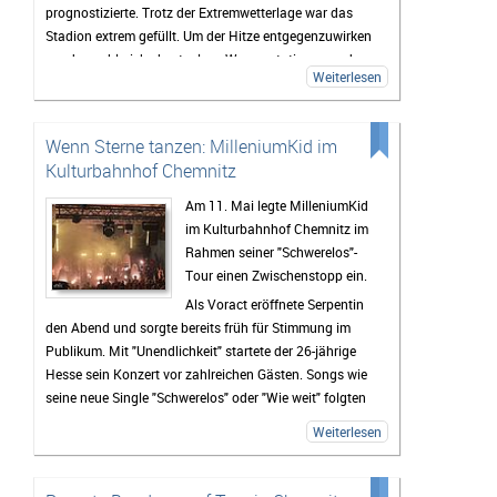
prognostizierte. Trotz der Extremwetterlage war das
Stadion extrem gefüllt. Um der Hitze entgegenzuwirken
wurden zahlreiche kostenlose Wasserstationen und -
Weiterlesen
sprinkler installiert, Rettungsdecken ausgegeben und
das Wasser an den Verkaufsständen um 20% reduziert.
Gab es doch einen medizinischen Notfall, so waren die
Wenn Sterne tanzen: MilleniumKid im
zahlreichen Rettungskräfte direkt vor Ort.
Kulturbahnhof Chemnitz
Als erster Voract startete der Rapper
yung pepp
,
welcher mit Sommerkleid und Wassereis die passende
Am 11. Mai legte MilleniumKid
musikalische Untermalung für den sich langsam
im Kulturbahnhof Chemnitz im
nähernden und damit Abkühlung versprechenden
Rahmen seiner "Schwerelos"-
Sonnenuntergang lieferte. Mit seinen 17 Jahren und
Tour einen Zwischenstopp ein.
seinem Featuregast
Kid Kapri
konnte er die Fans, die
Als Voract eröffnete Serpentin
sich schon nachmittags in die Stadionsonne trauten,
den Abend und sorgte bereits früh für Stimmung im
begeistern.
Publikum. Mit "Unendlichkeit" startete der 26-jährige
Der zweite Programmpunkt des OpenAir-Abends wurde
Hesse sein Konzert vor zahlreichen Gästen. Songs wie
das Publikum von
Blond
durch ihre Hits zum mitsingen
seine neue Single "Schwerelos" oder "Wie weit" folgten
und mittanzen bewegt, was schon zeigte, dass sich
und sorgten für echte Gefühle auf der Bühne. Auch der
Weiterlesen
niemand die Partystimmung von der drückenden
neue Song "Liebe" war Teil der Setlist. Mit "Vielleicht
Wärme kaputt machen lassen würde. Die Outfitchanges
Vielleicht" endete der Abend – eine Zugabe wurde dem
in ihrer Bühnenshow sorgten für Erfrischung und auch
Publikum nicht verwehrt.