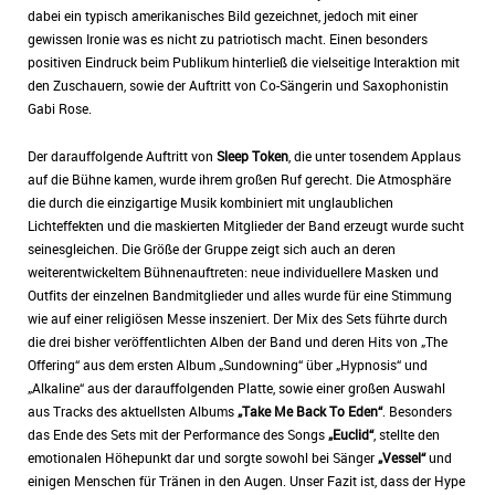
dabei ein typisch amerikanisches Bild gezeichnet, jedoch mit einer
gewissen Ironie was es nicht zu patriotisch macht. Einen besonders
positiven Eindruck beim Publikum hinterließ die vielseitige Interaktion mit
den Zuschauern, sowie der Auftritt von Co-Sängerin und Saxophonistin
Gabi Rose.
Der darauffolgende Auftritt von
Sleep Token
, die unter tosendem Applaus
auf die Bühne kamen, wurde ihrem großen Ruf gerecht. Die Atmosphäre
die durch die einzigartige Musik kombiniert mit unglaublichen
Lichteffekten und die maskierten Mitglieder der Band erzeugt wurde sucht
seinesgleichen. Die Größe der Gruppe zeigt sich auch an deren
weiterentwickeltem Bühnenauftreten: neue individuellere Masken und
Outfits der einzelnen Bandmitglieder und alles wurde für eine Stimmung
wie auf einer religiösen Messe inszeniert. Der Mix des Sets führte durch
die drei bisher veröffentlichten Alben der Band und deren Hits von „The
Offering“ aus dem ersten Album „Sundowning“ über „Hypnosis“ und
„Alkaline“ aus der darauffolgenden Platte, sowie einer großen Auswahl
aus Tracks des aktuellsten Albums
„Take Me Back To Eden“
. Besonders
das Ende des Sets mit der Performance des Songs
„Euclid“
, stellte den
emotionalen Höhepunkt dar und sorgte sowohl bei Sänger
„Vessel“
und
einigen Menschen für Tränen in den Augen. Unser Fazit ist, dass der Hype