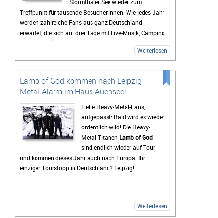
Störmthaler See wieder zum
Treffpunkt für tausende Besucher:innen. Wie jedes Jahr
werden zahlreiche Fans aus ganz Deutschland
erwartet, die sich auf drei Tage mit Live-Musik, Camping
und Festivalstimmung freuen.
Weiterlesen
Das Highfield gehört seit Jahren zu den bekanntesten
Festivals Deutschlands. Besonders die Mischung aus
Rock, Indie, Punk und Hip-Hop sorgt dafür, dass jedes
Lamb of God kommen nach Leipzig –
Jahr ein bunt gemischtes Publikum zusammenkommt.
Metal-Alarm im Haus Auensee!
Auch 2026 stehen wieder viele bekannte Künstler auf
dem Programm, die Besucher vor den Bühnen zum
Liebe Heavy-Metal-Fans,
Feiern bringen sollen. Gerade die Headliner werden mit
aufgepasst: Bald wird es wieder
Spannung erwartet, doch oft sind es auch die kleineren
ordentlich wild! Die Heavy-
Bands.
Metal-Titanen
Lamb of God
sind endlich wieder auf Tour
Mindestens genauso wichtig wie die Konzerte ist für
und kommen dieses Jahr auch nach Europa. Ihr
viele Gäste das Leben auf dem Campingplatz. Dort
einziger Tourstopp in Deutschland? Leipzig!
beginnt das Festivalgefühl oft schon lange, bevor die
erste Band die Bühne betritt. Gemeinsam wird gegrillt,
Musik gehört oder einfach mit neuen und alten
Bekanntschaften zusammengesessen. Wer
Weiterlesen
zwischendurch eine Pause vom Trubel braucht, kann