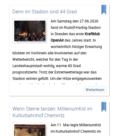
sich am Störmthaler See etwas abkühlen. Genau diese
entspannte Atmosphäre macht das Highfield für viele
Denn im Stadion sind 44 Grad
zu mehr als nur einem Musikfestival.
Am Samstag den 27.06.2026
Bis zum Festival dauert es zwar noch etwas, doch die
fand im Rudolf-Harbig-Stadion
Vorfreude wächst mit jedem Tag. Viele Tickets sind
in Dresden das erste
Kraftklub
bereits verkauft und die Erwartungen an das
OpenAir
des Jahres statt. In
Wochenende sind entsprechend hoch. Wenn das
wortwörtlich hitziger Erwartung
Wetter mitspielt und die Stimmung so gut wird wie in
blickten im Vorhinein alle Involvierten auf den
den vergangenen Jahren, dürfte das Highfield Festival
Wetterbericht, welcher für den Tag in der
2026 wieder zu den Höhepunkten des Festivalsommers
Landeshauptstadt wohlig, warme 40 Grad
gehören.
prognostizierte. Trotz der Extremwetterlage war das
Stadion extrem gefüllt. Um der Hitze entgegenzuwirken
wurden zahlreiche kostenlose Wasserstationen und -
Weiterlesen
sprinkler installiert, Rettungsdecken ausgegeben und
das Wasser an den Verkaufsständen um 20% reduziert.
Gab es doch einen medizinischen Notfall, so waren die
Wenn Sterne tanzen: MilleniumKid im
zahlreichen Rettungskräfte direkt vor Ort.
Kulturbahnhof Chemnitz
Als erster Voract startete der Rapper
yung pepp
,
welcher mit Sommerkleid und Wassereis die passende
Am 11. Mai legte MilleniumKid
musikalische Untermalung für den sich langsam
im Kulturbahnhof Chemnitz im