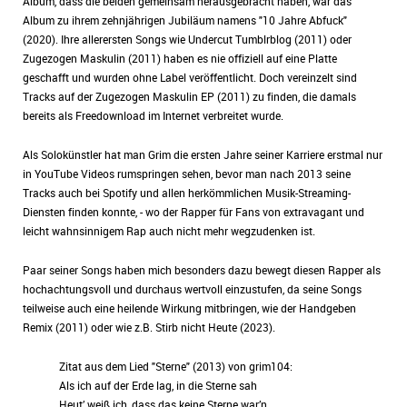
Album, dass die beiden gemeinsam herausgebracht haben, war das
Album zu ihrem zehnjährigen Jubiläum namens "10 Jahre Abfuck"
(2020). Ihre allerersten Songs wie Undercut Tumblrblog (2011) oder
Zugezogen Maskulin (2011) haben es nie offiziell auf eine Platte
geschafft und wurden ohne Label veröffentlicht. Doch vereinzelt sind
Tracks auf der Zugezogen Maskulin EP (2011) zu finden, die damals
bereits als Freedownload im Internet verbreitet wurde.
Als Solokünstler hat man Grim die ersten Jahre seiner Karriere erstmal nur
in YouTube Videos rumspringen sehen, bevor man nach 2013 seine
Tracks auch bei Spotify und allen herkömmlichen Musik-Streaming-
Diensten finden konnte, - wo der Rapper für Fans von extravagant und
leicht wahnsinnigem Rap auch nicht mehr wegzudenken ist.
Paar seiner Songs haben mich besonders dazu bewegt diesen Rapper als
hochachtungsvoll und durchaus wertvoll einzustufen, da seine Songs
teilweise auch eine heilende Wirkung mitbringen, wie der Handgeben
Remix (2011) oder wie z.B. Stirb nicht Heute (2023).
Zitat aus dem Lied "Sterne" (2013) von grim104:
Als ich auf der Erde lag, in die Sterne sah
Heut’ weiß ich, dass das keine Sterne war’n