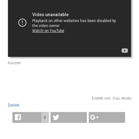
Konzert
Erstellt von:
Frau Wolke
Zurück
0