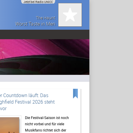
Jetzt bei Radio UNiCC
The Haunt
Worst Taste in Men
r Countdown läuft: Das
ghfield Festival 2026 steht
vor
Die Festival-Saison ist noch
nicht vorbei und für viele
Musikfans richtet sich der