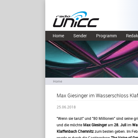
Home
Sender
Programm
Redak
Home
Max Giesinger im Wasserschloss Kla
25.06.2018
"Wenn sie tanzt" und "80 Millionen" sind seine gr
und die möchte
Max Giesinger
am
28. Juli
im
Was
Klaffenbach Chemnitz
zum besten geben. Im Feb
wurde er durch die Castingshow
The Voice of G