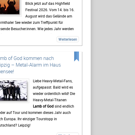
Blick jetzt auf das Highfield
Festival 2026. Vom 14. bis 16.
August wird das Gelände am
rmthaler See wieder zum Treffpunkt für
usende Besucher:innen. Wie jedes Jahr werden
lreiche Fans aus ganz Deutschland erwartet,
Weiterlesen
 sich auf drei Tage mit Live-Musik, Camping
d Festivalstimmung freuen.
 Highfield gehört seit Jahren zu den
amb of God kommen nach
kanntesten Festivals Deutschlands. Besonders
ipzig – Metal-Alarm im Haus
e Mischung aus Rock, Indie, Punk und Hip-Hop
ensee!
gt dafür, dass jedes Jahr ein bunt gemischtes
blikum zusammenkommt. Auch 2026 stehen
Liebe Heavy-Metal-Fans,
der viele bekannte Künstler auf dem
aufgepasst: Bald wird es
ogramm, die Besucher vor den Bühnen zum
wieder ordentlich wild! Die
ern bringen sollen. Gerade die Headliner
Heavy-Metal-Titanen
den mit Spannung erwartet, doch oft sind es
Lamb of God
sind endlich
h die kleineren Bands.
eder auf Tour und kommen dieses Jahr auch
h Europa. Ihr einziger Tourstopp in
destens genauso wichtig wie die Konzerte ist
tschland? Leipzig!
 viele Gäste das Leben auf dem Campingplatz.
t beginnt das Festivalgefühl oft schon lange,