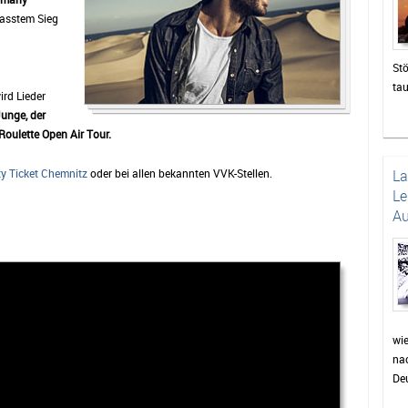
passtem Sieg
Stö
ta
ird Lieder
zah
Junge, der
die
Roulette Open Air Tour.
un
Das
ty Ticket Chemnitz
oder bei allen bekannten VVK-Stellen.
L
be
Le
di
Au
sor
Pu
wie
Pr
Fei
wer
auc
wi
nac
Min
Deu
für
Dor