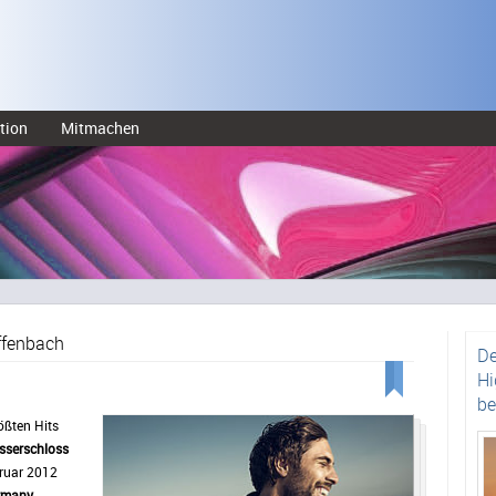
tion
Mitmachen
ffenbach
De
Hi
be
ößten Hits
serschloss
ruar 2012
ermany