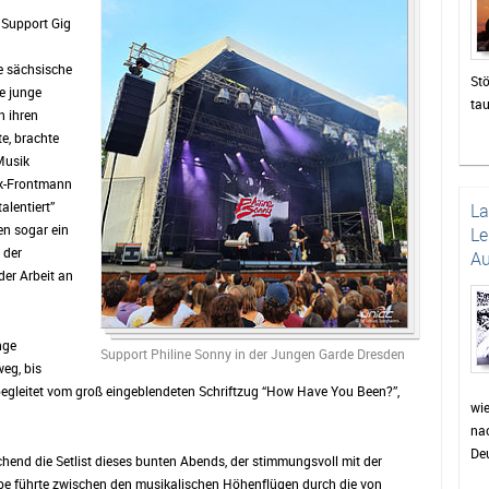
n Support Gig
e sächsische
Stö
e junge
ta
n ihren
zah
e, brachte
die
Musik
un
ok-Frontmann
Das
alentiert”
L
be
en sogar ein
Le
di
 der
Au
sor
der Arbeit an
Pu
wie
Pr
nge
Support Philine Sonny in der Jungen Garde Dresden
Fei
eg, bis
wer
egleitet vom groß eingeblendeten Schriftzug “How Have You Been?”,
auc
wi
nac
Min
Deu
für
hend die Setlist dieses bunten Abends, der stimmungsvoll mit der
Dor
abe führte zwischen den musikalischen Höhenflügen durch die von