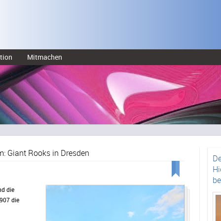
tion
Mitmachen
m: Giant Rooks in Dresden
De
Hi
be
nd die
1907 die