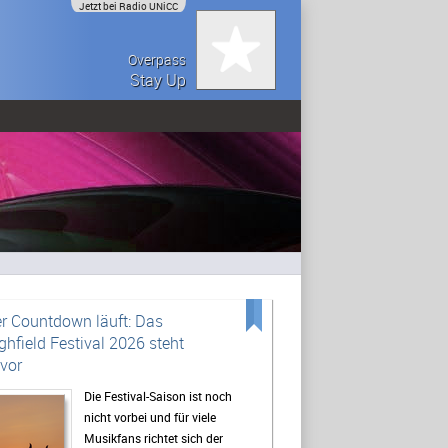
Jetzt bei Radio UNiCC
Overpass
Stay Up
r Countdown läuft: Das
ghfield Festival 2026 steht
vor
Die Festival-Saison ist noch
nicht vorbei und für viele
Musikfans richtet sich der