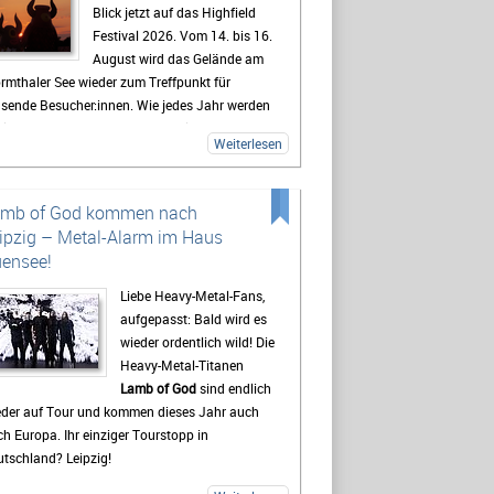
Blick jetzt auf das Highfield
Festival 2026. Vom 14. bis 16.
August wird das Gelände am
rmthaler See wieder zum Treffpunkt für
usende Besucher:innen. Wie jedes Jahr werden
lreiche Fans aus ganz Deutschland erwartet,
Weiterlesen
 sich auf drei Tage mit Live-Musik, Camping
d Festivalstimmung freuen.
 Highfield gehört seit Jahren zu den
amb of God kommen nach
kanntesten Festivals Deutschlands. Besonders
ipzig – Metal-Alarm im Haus
e Mischung aus Rock, Indie, Punk und Hip-Hop
ensee!
gt dafür, dass jedes Jahr ein bunt gemischtes
blikum zusammenkommt. Auch 2026 stehen
Liebe Heavy-Metal-Fans,
der viele bekannte Künstler auf dem
aufgepasst: Bald wird es
ogramm, die Besucher vor den Bühnen zum
wieder ordentlich wild! Die
ern bringen sollen. Gerade die Headliner
Heavy-Metal-Titanen
den mit Spannung erwartet, doch oft sind es
Lamb of God
sind endlich
h die kleineren Bands.
eder auf Tour und kommen dieses Jahr auch
h Europa. Ihr einziger Tourstopp in
destens genauso wichtig wie die Konzerte ist
tschland? Leipzig!
 viele Gäste das Leben auf dem Campingplatz.
t beginnt das Festivalgefühl oft schon lange,