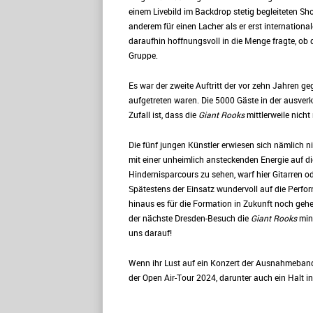
einem Livebild im Backdrop stetig begleiteten Sh
anderem für einen Lacher als er erst internation
daraufhin hoffnungsvoll in die Menge fragte, 
Gruppe.
Es war der zweite Auftritt der vor zehn Jahren g
aufgetreten waren. Die 5000 Gäste in der ausve
Zufall ist, dass die
Giant Rooks
mittlerweile nicht
Die fünf jungen Künstler erwiesen sich nämlich n
mit einer unheimlich ansteckenden Energie auf di
Hindernisparcours zu sehen, warf hier Gitarren o
Spätestens der Einsatz wundervoll auf die Perf
hinaus es für die Formation in Zukunft noch gehen
der nächste Dresden-Besuch die
Giant Rooks
mind
uns darauf!
Wenn ihr Lust auf ein Konzert der Ausnahmeban
der Open Air-Tour 2024, darunter auch ein Halt i