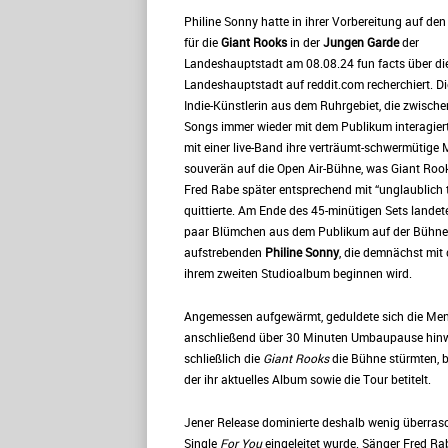
Philine Sonny hatte in ihrer Vorbereitung auf de
für die
Giant Rooks
in der
Jungen Garde
der
Landeshauptstadt am 08.08.24 fun facts über di
Landeshauptstadt auf reddit.com recherchiert. Di
Indie-Künstlerin aus dem Ruhrgebiet, die zwische
Songs immer wieder mit dem Publikum interagiert
mit einer live-Band ihre verträumt-schwermütige 
souverän auf die Open Air-Bühne, was Giant Ro
Fred Rabe später entsprechend mit “unglaublich t
quittierte. Am Ende des 45-minütigen Sets landet
paar Blümchen aus dem Publikum auf der Bühne
aufstrebenden
Philine Sonny
, die demnächst mit 
ihrem zweiten Studioalbum beginnen wird.
Angemessen aufgewärmt, geduldete sich die Me
anschließend über 30 Minuten Umbaupause hinw
schließlich die
Giant Rooks
die Bühne stürmten, b
der ihr aktuelles Album sowie die Tour betitelt.
Jener Release dominierte deshalb wenig überrasc
Single
For You
eingeleitet wurde. Sänger Fred R