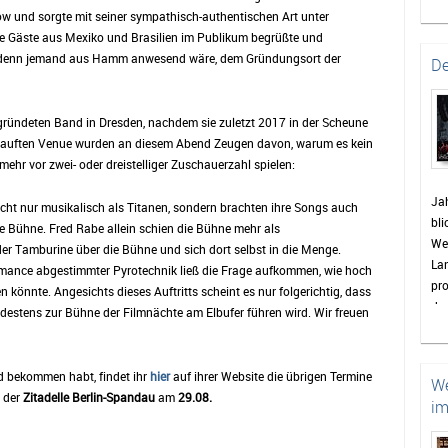
bev
ow und sorgte mit seiner sympathisch-authentischen Art unter
Gem
ale Gäste aus Mexiko und Brasilien im Publikum begrüßte und
ei
ob denn jemand aus Hamm anwesend wäre, dem Gründungsort der
De
zu
Pa
St
egründeten Band in Dresden, nachdem sie zuletzt 2017 in der Scheune
en
rkauften Venue wurden an diesem Abend Zeugen davon, warum es kein
vie
 mehr vor zwei- oder dreistelliger Zuschauerzahl spielen:
Bis
Jah
icht nur musikalisch als Titanen, sondern brachten ihre Songs auch
die
bli
e Bühne. Fred Rabe allein schien die Bühne mehr als
sin
Wet
der Tamburine über die Bühne und sich dort selbst in die Menge.
Wo
La
ormance abgestimmter Pyrotechnik ließ die Frage aufkommen, wie hoch
Wet
pro
 könnte. Angesichts dieses Auftritts scheint es nur folgerichtig, dass
wie
das
estens zur Bühne der Filmnächte am Elbufer führen wird. Wir freuen
Hig
en
Hö
Was
Re
d bekommen habt, findet ihr
hier
auf ihrer Website die übrigen Termine
We
de
n der
Zitadelle Berlin-Spandau
am
29.08.
im
doc
zah