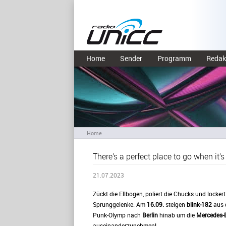
Home
Sender
Programm
Redak
Home
There’s a perfect place to go when it’s
21.07.2023
Zückt die Ellbogen, poliert die Chucks und lockert
Sprunggelenke: Am
16.09.
steigen
blink-182
aus 
Punk-Olymp nach
Berlin
hinab um die
Mercedes-
auseinanderzunehmen!