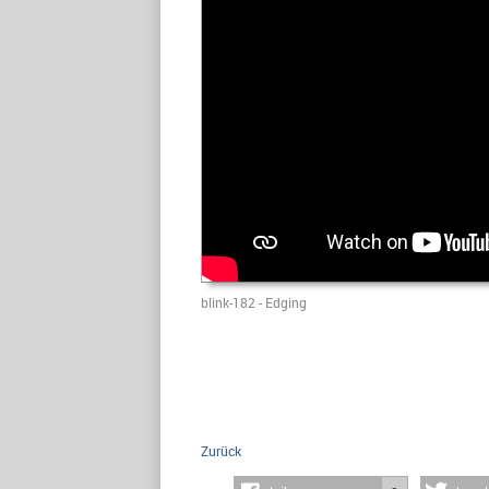
blink-182 - Edging
Zurück