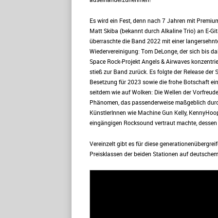
Es wird ein Fest, denn nach 7 Jahren mit Premiu
Matt Skiba (bekannt durch Alkaline Trio) an E-Gi
überraschte die Band 2022 mit einer langersehnt
Wiedervereinigung: Tom DeLonge, der sich bis da
Space Rock-Projekt Angels & Airwaves konzentrier
stieß zur Band zurück. Es folgte der Release der 
Besetzung für 2023 sowie die frohe Botschaft ei
seitdem wie auf Wolken: Die Wellen der Vorfreude
Phänomen, das passenderweise maßgeblich durch
KünstlerInnen wie Machine Gun Kelly, KennyHoopl
eingängigen Rocksound vertraut machte, dessen W
Vereinzelt gibt es für diese generationenübergre
Preisklassen der beiden Stationen auf deutschem 