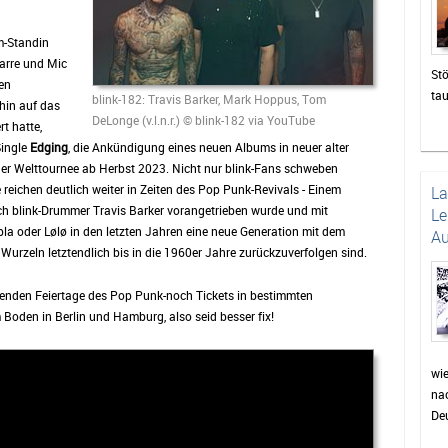
m-Standin
tarre und Mic
Stö
en
ta
blink-182: Travis Barker, Mark Hoppus, Tom
hin auf das
zah
DeLonge (v.l.n.r.) © blink-182 via YouTube
t hatte,
die
Single
Edging
, die Ankündigung eines neuen Albums in neuer alter
un
ner Welttournee ab Herbst 2023. Nicht nur blink-Fans schweben
Das
 reichen deutlich weiter in Zeiten des Pop Punk-Revivals - Einem
L
be
 blink-Drummer Travis Barker vorangetrieben wurde und mit
Le
di
a oder Lølø in den letzten Jahren eine neue Generation mit dem
Au
sor
urzeln letztendlich bis in die 1960er Jahre zurückzuverfolgen sind.
Pu
wie
ifenden Feiertage des Pop Punk-noch Tickets in bestimmten
Pr
Boden in Berlin und Hamburg, also seid besser fix!
Fei
wer
auc
wi
nac
Min
Deu
für
Dor