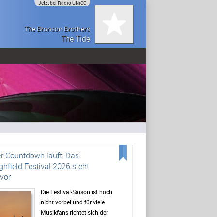
Jetzt bei Radio UNiCC
The Bronson Brothers
The Tide
r Countdown läuft: Das
ghfield Festival 2026 steht
vor
Die Festival-Saison ist noch
nicht vorbei und für viele
Musikfans richtet sich der