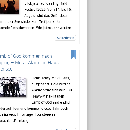
Blick jetzt auf das Highfield
Festival 2026. Vom 14. bis 16.
August wird das Gelände am
rmthaler See wieder zum Treffpunkt für
usende Besucher:innen. Wie jedes Jahr werden
lreiche Fans aus ganz Deutschland erwartet,
Weiterlesen
 sich auf drei Tage mit Live-Musik, Camping
d Festivalstimmung freuen.
 Highfield gehört seit Jahren zu den
amb of God kommen nach
kanntesten Festivals Deutschlands. Besonders
ipzig – Metal-Alarm im Haus
e Mischung aus Rock, Indie, Punk und Hip-Hop
ensee!
gt dafür, dass jedes Jahr ein bunt gemischtes
blikum zusammenkommt. Auch 2026 stehen
Liebe Heavy-Metal-Fans,
der viele bekannte Künstler auf dem
aufgepasst: Bald wird es
ogramm, die Besucher vor den Bühnen zum
wieder ordentlich wild! Die
ern bringen sollen. Gerade die Headliner
Heavy-Metal-Titanen
den mit Spannung erwartet, doch oft sind es
Lamb of God
sind endlich
h die kleineren Bands.
eder auf Tour und kommen dieses Jahr auch
h Europa. Ihr einziger Tourstopp in
destens genauso wichtig wie die Konzerte ist
tschland? Leipzig!
 viele Gäste das Leben auf dem Campingplatz.
t beginnt das Festivalgefühl oft schon lange,