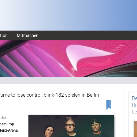
tion
Mitmachen
 time to lose control: blink-182 spielen in Berlin
De
Hi
be
 die
dem Pop
Benz-Arena