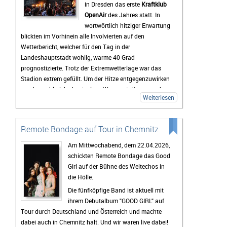
in Dresden das erste
Kraftklub
bereits verkauft und die Erwartungen an das
OpenAir
des Jahres statt. In
Wochenende sind entsprechend hoch. Wenn das
wortwörtlich hitziger Erwartung
Wetter mitspielt und die Stimmung so gut wird wie in
blickten im Vorhinein alle Involvierten auf den
den vergangenen Jahren, dürfte das Highfield Festival
Wetterbericht, welcher für den Tag in der
2026 wieder zu den Höhepunkten des Festivalsommers
Landeshauptstadt wohlig, warme 40 Grad
gehören.
prognostizierte. Trotz der Extremwetterlage war das
Stadion extrem gefüllt. Um der Hitze entgegenzuwirken
wurden zahlreiche kostenlose Wasserstationen und -
Weiterlesen
sprinkler installiert, Rettungsdecken ausgegeben und
das Wasser an den Verkaufsständen um 20% reduziert.
Gab es doch einen medizinischen Notfall, so waren die
Remote Bondage auf Tour in Chemnitz
zahlreichen Rettungskräfte direkt vor Ort.
Als erster Voract startete der Rapper
Am Mittwochabend, dem 22.04.2026,
yung pepp
,
welcher mit Sommerkleid und Wassereis die passende
schickten Remote Bondage das Good
musikalische Untermalung für den sich langsam
Girl auf der Bühne des Weltechos in
nähernden und damit Abkühlung versprechenden
die Hölle.
Sonnenuntergang lieferte. Mit seinen 17 Jahren und
Die fünfköpfige Band ist aktuell mit
seinem Featuregast
Kid Kapri
konnte er die Fans, die
ihrem Debutalbum "GOOD GIRL" auf
sich schon nachmittags in die Stadionsonne trauten,
Tour durch Deutschland und Österreich und machte
begeistern.
dabei auch in Chemnitz halt. Und wir waren live dabei!