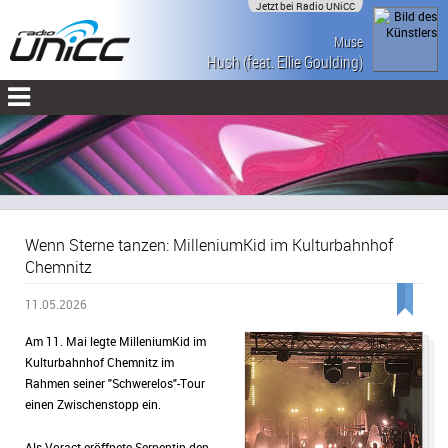
Jetzt bei Radio UNiCC
Muse
Hush (feat. Ellie Goulding)
Wenn Sterne tanzen: MilleniumKid im Kulturbahnhof
Chemnitz
11.05.2026
Am 11. Mai legte MilleniumKid im
Kulturbahnhof Chemnitz im
Rahmen seiner "Schwerelos"-Tour
einen Zwischenstopp ein.
Als Voract eröffnete Serpentin den