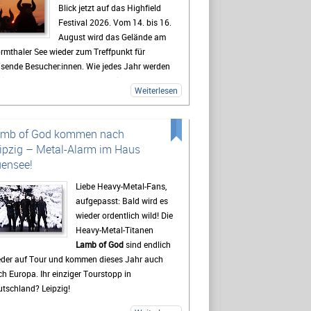
Blick jetzt auf das Highfield
Festival 2026. Vom 14. bis 16.
August wird das Gelände am
rmthaler See wieder zum Treffpunkt für
usende Besucher:innen. Wie jedes Jahr werden
lreiche Fans aus ganz Deutschland erwartet,
Weiterlesen
 sich auf drei Tage mit Live-Musik, Camping
d Festivalstimmung freuen.
 Highfield gehört seit Jahren zu den
amb of God kommen nach
kanntesten Festivals Deutschlands. Besonders
ipzig – Metal-Alarm im Haus
e Mischung aus Rock, Indie, Punk und Hip-Hop
ensee!
gt dafür, dass jedes Jahr ein bunt gemischtes
blikum zusammenkommt. Auch 2026 stehen
Liebe Heavy-Metal-Fans,
der viele bekannte Künstler auf dem
aufgepasst: Bald wird es
ogramm, die Besucher vor den Bühnen zum
wieder ordentlich wild! Die
ern bringen sollen. Gerade die Headliner
Heavy-Metal-Titanen
den mit Spannung erwartet, doch oft sind es
Lamb of God
sind endlich
h die kleineren Bands.
eder auf Tour und kommen dieses Jahr auch
h Europa. Ihr einziger Tourstopp in
destens genauso wichtig wie die Konzerte ist
tschland? Leipzig!
 viele Gäste das Leben auf dem Campingplatz.
t beginnt das Festivalgefühl oft schon lange,