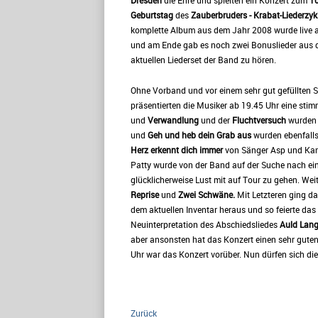
Dresden
die Ehre und spielten ein Konzert zum
10
Geburtstag
des
Zauberbruders - Krabat-Liederzyk
komplette Album aus dem Jahr 2008 wurde live 
und am Ende gab es noch zwei Bonuslieder aus
aktuellen Liederset der Band zu hören.
Ohne Vorband und vor einem sehr gut gefüllten 
präsentierten die Musiker ab 19.45 Uhr eine st
und
Verwandlung
und der
Fluchtversuch
wurden 
und
Geh und heb dein Grab aus
wurden ebenfall
Herz erkennt dich immer
von Sänger Asp und Kant
Patty wurde von der Band auf der Suche nach ei
glücklicherweise Lust mit auf Tour zu gehen. Weit
Reprise
und
Zwei Schwäne.
Mit Letzteren ging da
dem aktuellen Inventar heraus und so feierte da
Neuinterpretation des Abschiedsliedes
Auld Lang
aber ansonsten hat das Konzert einen sehr guten
Uhr war das Konzert vorüber. Nun dürfen sich di
Zurück