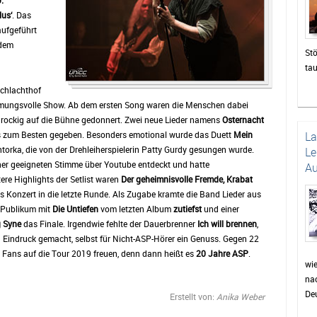
.
lus‘
. Das
aufgeführt
 dem
Stö
ta
zah
Schlachthof
die
immungsvolle Show. Ab dem ersten Song waren die Menschen dabei
un
rockig auf die Bühne gedonnert. Zwei neue Lieder namens
Osternacht
Das
s zum Besten gegeben. Besonders emotional wurde das Duett
Mein
L
be
orka, die von der Drehleiherspielerin Patty Gurdy gesungen wurde.
Le
di
ner geeigneten Stimme über Youtube entdeckt und hatte
Au
sor
ere Highlights der Setlist waren
Der geheimnisvolle Fremde,
Krabat
Pu
s Konzert in die letzte Runde. Als Zugabe kramte die Band Lieder aus
wie
s Publikum mit
Die Untiefen
vom letzten Album
zutiefst
und einer
Pr
 Syne
das Finale. Irgendwie fehlte der Dauerbrenner
Ich will brennen
,
Fei
 Eindruck gemacht, selbst für Nicht-ASP-Hörer ein Genuss. Gegen 22
wer
e Fans auf die Tour 2019 freuen, denn dann heißt es
20 Jahre ASP
.
auc
wi
nac
Min
Deu
Erstellt von:
Anika Weber
für
Dor