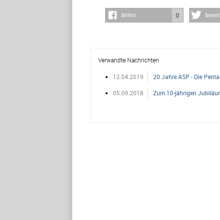
teilen
tweet
0
Verwandte Nachrichten
12.04.2019
20 Jahre ASP - Die Pen
05.09.2018
Zum 10-jährigen Jubiläu