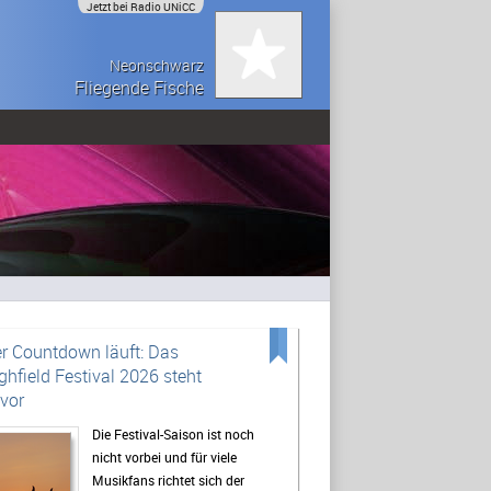
Jetzt bei Radio UNiCC
Neonschwarz
Fliegende Fische
r Countdown läuft: Das
ghfield Festival 2026 steht
vor
Die Festival-Saison ist noch
nicht vorbei und für viele
Musikfans richtet sich der