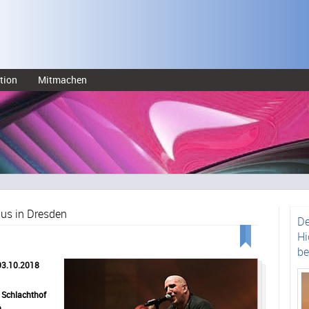
tion
Mitmachen
lus in Dresden
De
Hi
be
 03.10.2018
n Schlachthof