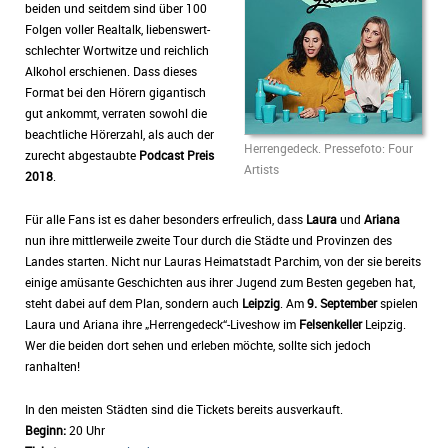
beiden und seitdem sind über 100
Folgen voller Realtalk, liebenswert-
schlechter Wortwitze und reichlich
Alkohol erschienen. Dass dieses
Format bei den Hörern gigantisch
gut ankommt, verraten sowohl die
beachtliche Hörerzahl, als auch der
Herrengedeck. Pressefoto: Four
zurecht abgestaubte
Podcast Preis
Artists
2018
.
Für alle Fans ist es daher besonders erfreulich, dass
Laura
und
Ariana
nun ihre mittlerweile zweite Tour durch die Städte und Provinzen des
Landes starten. Nicht nur Lauras Heimatstadt Parchim, von der sie bereits
einige amüsante Geschichten aus ihrer Jugend zum Besten gegeben hat,
steht dabei auf dem Plan, sondern auch
Leipzig
. Am
9. September
spielen
Laura und Ariana ihre „Herrengedeck“-Liveshow im
Felsenkeller
Leipzig.
Wer die beiden dort sehen und erleben möchte, sollte sich jedoch
ranhalten!
In den meisten Städten sind die Tickets bereits ausverkauft.
Beginn:
20 Uhr