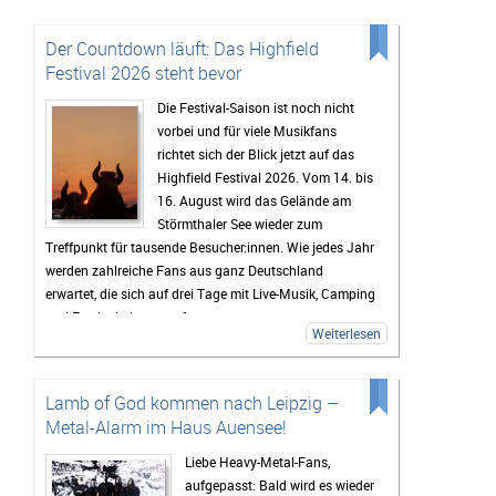
Der Countdown läuft: Das Highfield
Festival 2026 steht bevor
Die Festival-Saison ist noch nicht
vorbei und für viele Musikfans
richtet sich der Blick jetzt auf das
Highfield Festival 2026. Vom 14. bis
16. August wird das Gelände am
Störmthaler See wieder zum
Treffpunkt für tausende Besucher:innen. Wie jedes Jahr
werden zahlreiche Fans aus ganz Deutschland
erwartet, die sich auf drei Tage mit Live-Musik, Camping
und Festivalstimmung freuen.
Weiterlesen
Das Highfield gehört seit Jahren zu den bekanntesten
Festivals Deutschlands. Besonders die Mischung aus
Rock, Indie, Punk und Hip-Hop sorgt dafür, dass jedes
Lamb of God kommen nach Leipzig –
Jahr ein bunt gemischtes Publikum zusammenkommt.
Metal-Alarm im Haus Auensee!
Auch 2026 stehen wieder viele bekannte Künstler auf
dem Programm, die Besucher vor den Bühnen zum
Liebe Heavy-Metal-Fans,
Feiern bringen sollen. Gerade die Headliner werden mit
aufgepasst: Bald wird es wieder