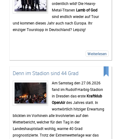
Spannung erwartet, doch oft sind es auch die kleineren
ordentlich wild! Die Heavy-
Bands.
Metal-Titanen
Lamb of God
sind endlich wieder auf Tour
Mindestens genauso wichtig wie die Konzerte ist für
und kommen dieses Jahr auch nach Europa. Ihr
viele Gäste das Leben auf dem Campingplatz. Dort
einziger Tourstopp in Deutschland? Leipzig!
beginnt das Festivalgefühl oft schon lange, bevor die
erste Band die Bühne betritt. Gemeinsam wird gegrillt,
Musik gehört oder einfach mit neuen und alten
Bekanntschaften zusammengesessen. Wer
Weiterlesen
zwischendurch eine Pause vom Trubel braucht, kann
sich am Störmthaler See etwas abkühlen. Genau diese
entspannte Atmosphäre macht das Highfield für viele
Denn im Stadion sind 44 Grad
zu mehr als nur einem Musikfestival.
Am Samstag den 27.06.2026
Bis zum Festival dauert es zwar noch etwas, doch die
fand im Rudolf-Harbig-Stadion
Vorfreude wächst mit jedem Tag. Viele Tickets sind
in Dresden das erste
Kraftklub
bereits verkauft und die Erwartungen an das
OpenAir
des Jahres statt. In
Wochenende sind entsprechend hoch. Wenn das
wortwörtlich hitziger Erwartung
Wetter mitspielt und die Stimmung so gut wird wie in
blickten im Vorhinein alle Involvierten auf den
den vergangenen Jahren, dürfte das Highfield Festival
Wetterbericht, welcher für den Tag in der
2026 wieder zu den Höhepunkten des Festivalsommers
Landeshauptstadt wohlig, warme 40 Grad
gehören.
prognostizierte. Trotz der Extremwetterlage war das