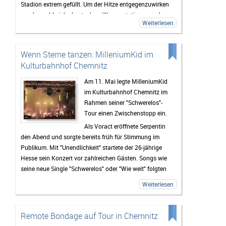
Stadion extrem gefüllt. Um der Hitze entgegenzuwirken
wurden zahlreiche kostenlose Wasserstationen und -
Weiterlesen
sprinkler installiert, Rettungsdecken ausgegeben und
das Wasser an den Verkaufsständen um 20% reduziert.
Gab es doch einen medizinischen Notfall, so waren die
Wenn Sterne tanzen: MilleniumKid im
zahlreichen Rettungskräfte direkt vor Ort.
Kulturbahnhof Chemnitz
Als erster Voract startete der Rapper
yung pepp
,
welcher mit Sommerkleid und Wassereis die passende
Am 11. Mai legte MilleniumKid
musikalische Untermalung für den sich langsam
im Kulturbahnhof Chemnitz im
nähernden und damit Abkühlung versprechenden
Rahmen seiner "Schwerelos"-
Sonnenuntergang lieferte. Mit seinen 17 Jahren und
Tour einen Zwischenstopp ein.
seinem Featuregast
Kid Kapri
konnte er die Fans, die
Als Voract eröffnete Serpentin
sich schon nachmittags in die Stadionsonne trauten,
den Abend und sorgte bereits früh für Stimmung im
begeistern.
Publikum. Mit "Unendlichkeit" startete der 26-jährige
Der zweite Programmpunkt des OpenAir-Abends wurde
Hesse sein Konzert vor zahlreichen Gästen. Songs wie
das Publikum von
Blond
durch ihre Hits zum mitsingen
seine neue Single "Schwerelos" oder "Wie weit" folgten
und mittanzen bewegt, was schon zeigte, dass sich
und sorgten für echte Gefühle auf der Bühne. Auch der
Weiterlesen
niemand die Partystimmung von der drückenden
neue Song "Liebe" war Teil der Setlist. Mit "Vielleicht
Wärme kaputt machen lassen würde. Die Outfitchanges
Vielleicht" endete der Abend – eine Zugabe wurde dem
in ihrer Bühnenshow sorgten für Erfrischung und auch
Publikum nicht verwehrt.
Remote Bondage auf Tour in Chemnitz
an das Publikum haben die Chemnitzerinnen gedacht:
Begleitet wurde der Abend von einer umfangreichen