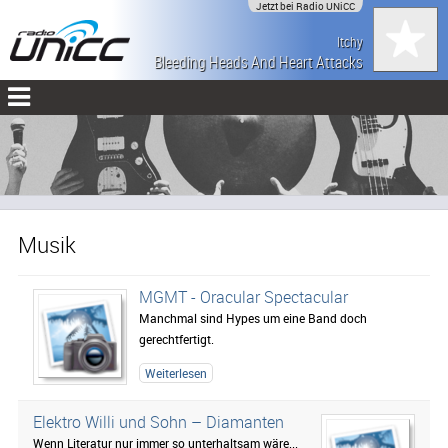
Jetzt bei Radio UNiCC
Itchy
Bleeding Heads And Heart Attacks
Musik
MGMT - Oracular Spectacular
Manchmal sind Hypes um eine Band doch
gerechtfertigt.
Weiterlesen
Elektro Willi und Sohn – Diamanten
Wenn Literatur nur immer so unterhaltsam wäre...