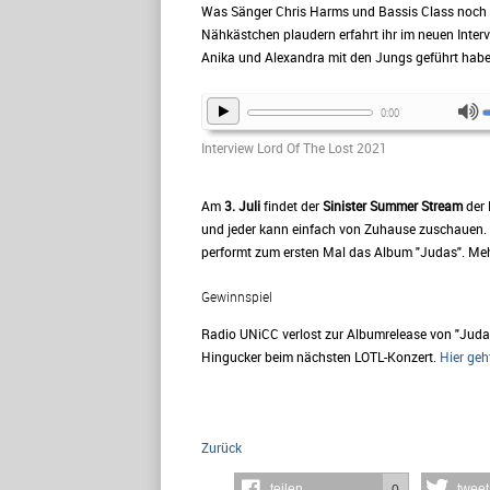
Was Sänger Chris Harms und Bassis Class noch
Nähkästchen plaudern erfahrt ihr im neuen Interv
Anika und Alexandra mit den Jungs geführt habe
0:00
Interview Lord Of The Lost 2021
Am
3. Juli
findet der
Sinister Summer Stream
der 
und jeder kann einfach von Zuhause zuschauen.
performt zum ersten Mal das Album "Judas". Me
Gewinnspiel
Radio UNiCC verlost zur Albumrelease von "Judas"
Hingucker beim nächsten LOTL-Konzert.
Hier geh
Zurück
teilen
tweet
0