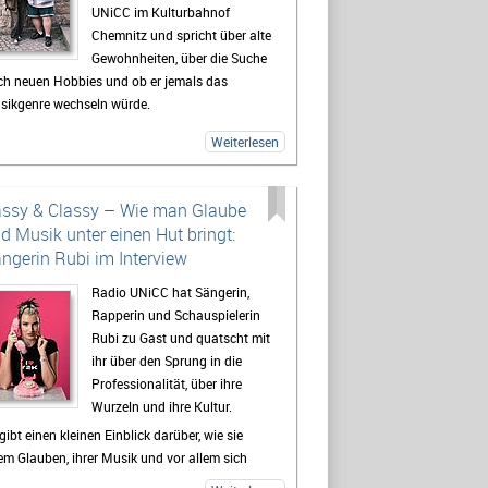
UNiCC im Kulturbahnof
Chemnitz und spricht über alte
Gewohnheiten, über die Suche
ch neuen Hobbies und ob er jemals das
sikgenre wechseln würde.
ßerdem: Woher kommt eigentlich der
Weiterlesen
nstlername MilleniumKid und was sind seine
rsönlichen core memories aus den 2000ern?
 und mehr erfahrt ihr im Interview - hört gerne
ssy & Classy – Wie man Glaube
 rein!
d Musik unter einen Hut bringt:
ngerin Rubi im Interview
Radio UNiCC hat Sängerin,
Rapperin und Schauspielerin
Rubi zu Gast und quatscht mit
ihr über den Sprung in die
Professionalität, über ihre
Wurzeln und ihre Kultur.
gibt einen kleinen Einblick darüber, wie sie
em Glauben, ihrer Musik und vor allem sich
bst treu bleibt und einen Exkurs in die Welt der