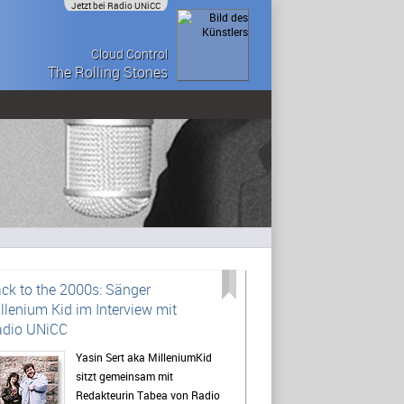
Jetzt bei Radio UNiCC
Cloud Control
The Rolling Stones
ck to the 2000s: Sänger
llenium Kid im Interview mit
dio UNiCC
Yasin Sert aka MilleniumKid
sitzt gemeinsam mit
Redakteurin Tabea von Radio