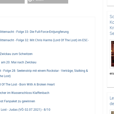
Lov
die
Au
Sc
(Al
Ko
mal
Kr
ternacht - Folge 33: Die Full-Force-Entjungferung
Se
ternacht - Folge 32: Mit Chris Harms (Lord Of The Lost) im ESC-
n Zwickau zum Schwitzen
n am 20. Mai nach Zwickau
 Folge 28: Seelenstrip mit einem Rockstar - Verträge, Stalking &
ers
he Lost)
Bei
d Of The Lost - Born With A Broken Heart
au
ho
recher im Wasserschloss Klaffenbach
Kri
Le
Lost Fanpaket zu gewinnen
Sel
de
auf
 Lost - Judas (VÖ: 02.07.2021) - 8/10
da