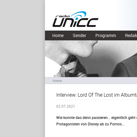
Home
Sender
Programm
Redak
Home
Interview: Lord Of The Lost im Albumt
02.07.2021
Wie konnte das denn passieren... eigentlich geh
Protagonisten von Disney ab zu Pornos...