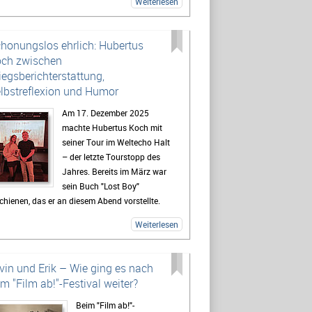
Weiterlesen
e Languages und welche Person ihr über all
 Jahre halt gegeben hat.
ßerdem: RUBI GEHT IM OKTOBER AUF TOUR!
honungslos ehrlich: Hubertus
le Infos dazu gibt’s im Interview – hört gerne
ch zwischen
 rein!)
iegsberichterstattung,
lbstreflexion und Humor
Am 17. Dezember 2025
machte Hubertus Koch mit
seiner Tour im Weltecho Halt
– der letzte Tourstopp des
Jahres. Bereits im März war
sein Buch "Lost Boy"
chienen, das er an diesem Abend vorstellte.
 der Lesung gelang es Hubi auf
Weiterlesen
ßergewöhnliche Weise, schwere und
chrelevante Themen wie seine Erfahrungen als
egsreporter, Sucht und Konsens mit Humor,
vin und Erik – Wie ging es nach
bstironie und lebendiger Publikumsinteraktion
m "Film ab!"-Festival weiter?
zulockern. Die Veranstaltung spiegelte genau
Beim "Film ab!"-
s wider, was auch sein Buch ausmacht: