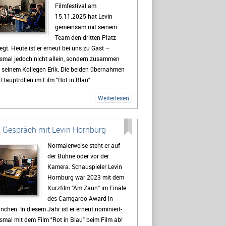
Filmfestival am
onungslose Ehrlichkeit, Authentizität und eine
15.11.2025 hat Levin
ße Portion Unterhaltungswert.
gemeinsam mit seinem
 der Lesung hatte ich die Gelegenheit,
Team den dritten Platz
ertus Koch zu einem Interview zu treffen und
egt. Heute ist er erneut bei uns zu Gast –
 ihm über die Entstehung von "Lost Boy" sowie
smal jedoch nicht allein, sondern zusammen
ine persönlichen Gedanken und Intentionen
 seinem Kollegen Erik. Die beiden übernahmen
ter dem Buch zu sprechen. Dabei ging es unter
 Hauptrollen im Film "Rot in Blau".
derem um Schubladendenken, Arbeit und die
Interview spricht Erik über seine Erfahrungen
ienwelt, Musik – und viele weitere spannende
Weiterlesen
hrend der Dreharbeiten und gibt spannende
d kontroverse Themen.
blicke hinter die Kulissen des Projekts.
meinsam erzählen die beiden außerdem von
 Gespräch mit Levin Hornburg
 Preisverleihung, ihren Highlights beim Festival
Normalerweise steht er auf
 von zukünftigen Filmprojekten, an denen sie
der Bühne oder vor der
zeit arbeiten.
Kamera. Schauspieler Levin
Hornburg war 2023 mit dem
Kurzfilm "Am Zaun" im Finale
des Camgaroo Award in
chen. In diesem Jahr ist er erneut nominiert-
smal mit dem Film "Rot in Blau" beim Film ab!