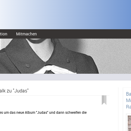
tion
Mitmachen
alk zu "Judas"
Ba
Mi
Ra
t es um das neue Album "Judas" und dann schweifen die