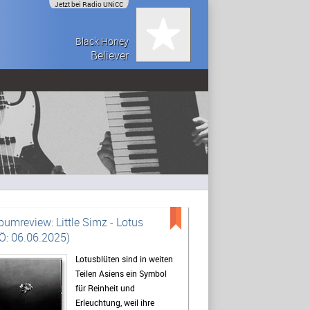
Jetzt bei Radio UNiCC
Black Honey
Believer
bumreview: Little Simz - Lotus
Ö: 06.06.2025)
Lotusblüten sind in weiten
Teilen Asiens ein Symbol
für Reinheit und
Erleuchtung, weil ihre