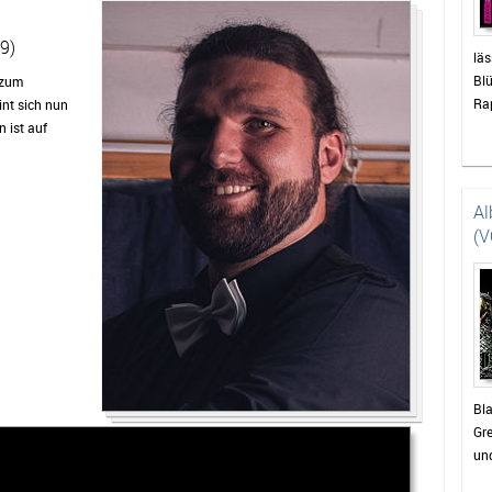
9)
läs
Blü
 zum
Ra
int sich nun
n ist auf
Al
(V
Bla
Gre
und