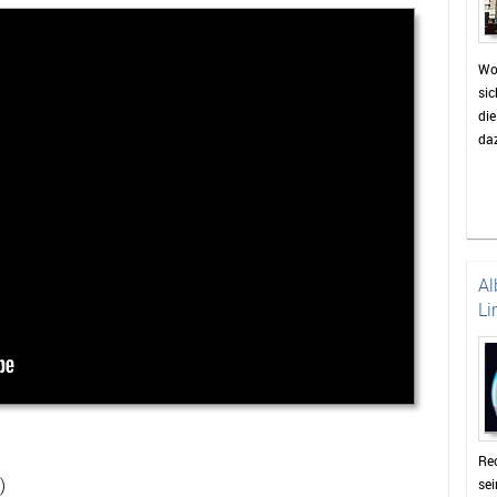
Wo
sic
di
daz
Al
Li
Rec
)
se