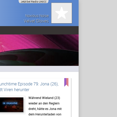
Jetzt bei Radio UNiCC
Noxious Noise
Velvet Gloves
unchtime Episode 79: Jona (26),
dt Viren herunter
Während Wieland (23)
wieder an den Reglern
dreht, hätte es Jona mit
dem Herunterladen von