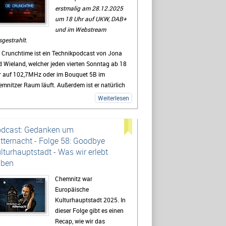
erstmalig am 28.12.2025
um 18 Uhr auf UKW, DAB+
und im Webstream
gestrahlt.
 Crunchtime ist ein Technikpodcast von Jona
 Wieland, welcher jeden vierten Sonntag ab 18
r auf 102,7MHz oder im Bouquet 5B im
mnitzer Raum läuft. Außerdem ist er natürlich
r, auf
YouTube
und auf
Spotify
nachträglich
Weiterlesen
ufbar. Podcast-Profis können natürlich auch
n
RSS-Feed
verwenden.
dcast: Gedanken um
, Kritik und Themenvorschläge für zukünftige
tternacht - Folge 58: Goodbye
lgen sind unter
crunchtime(at)radio-
lturhauptstadt - Was wir erlebt
cc(dot)de
sehr willkommen.
aben
zur Episodenübersicht
Chemnitz war
Europäische
Kulturhauptstadt 2025. In
dieser Folge gibt es einen
Recap, wie wir das