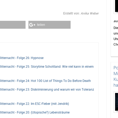
Erstellt von:
Anika Weber
aus
teilen
Die
und
Uh
Che
hie
abr
tternacht - Folge 26: Hypnose
de
ternacht - Folge 25: Storytime Schottland: Wie viel kann in einem
Po
Lob
Mi
Fo
Ku
uni
ternacht - Folge 24: Hot 100 List of Things To Do Before Death
h
ternacht - Folge 23: Diskriminierung und warum wir von Toleranz
ternacht - Folge 22: Im ESC-Fieber (mit Jendrik)
tternacht - Folge 20: (Utopische?) Lebensträume