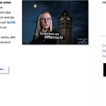
en ersten
HW
der
eich über
ch wird die
d auf
Spotify
rn an
 rechts, seht
sie euch
Cr
We
me