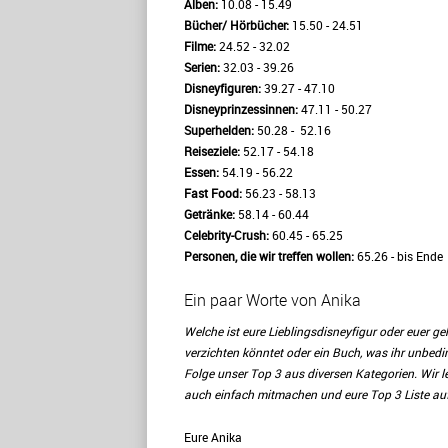
Alben:
10.08 - 15.49
Bücher/ Hörbücher:
15.50 - 24.51
Filme:
24.52 - 32.02
Serien:
32.03 - 39.26
Disneyfiguren:
39.27 - 47.10
Disneyprinzessinnen:
47.11 - 50.27
Superhelden:
50.28 - 52.16
Reiseziele:
52.17 - 54.18
Essen:
54.19 - 56.22
Fast Food:
56.23 - 58.13
Getränke:
58.14 - 60.44
Celebrity-Crush:
60.45 - 65.25
Personen, die wir treffen wollen:
65.26 - bis Ende
Ein paar Worte von Anika
Welche ist eure Lieblingsdisneyfigur oder euer ge
verzichten könntet oder ein Buch, was ihr unbedi
Folge unser Top 3 aus diversen Kategorien. Wir l
auch einfach mitmachen und eure Top 3 Liste auf
Eure Anika