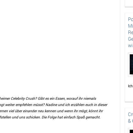
Po
Mi
Re
Ge
wi
Ich
Hot
heimer Celebrity Crush? Gibt es ein Essen, worauf ihr niemals
abe
ngt weiter empfehlen müsst? Nadine und ich erzählen euch in dieser
des
ernen viel über einander neu kennen und wenn ihr mögt, könnt ihr
auf
Cr
stellen und uns schicken. Die Folge hat einfach Spaß gemacht.
Hi
& 
Par
Par