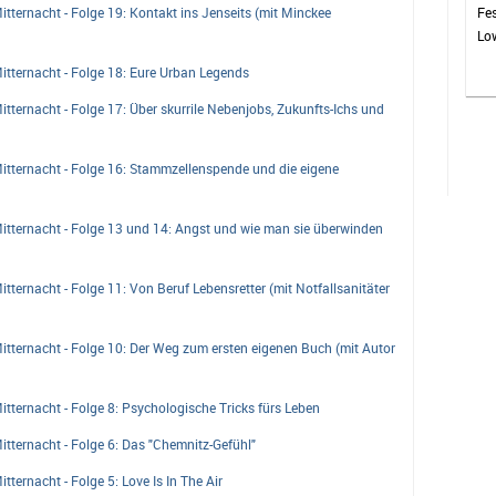
ternacht - Folge 19: Kontakt ins Jenseits (mit Minckee
Fes
Low
ble
tternacht - Folge 18: Eure Urban Legends
von
jed
ternacht - Folge 17: Über skurrile Nebenjobs, Zukunfts-Ichs und
tternacht - Folge 16: Stammzellenspende und die eigene
tternacht - Folge 13 und 14: Angst und wie man sie überwinden
ternacht - Folge 11: Von Beruf Lebensretter (mit Notfallsanitäter
ternacht - Folge 10: Der Weg zum ersten eigenen Buch (mit Autor
ternacht - Folge 8: Psychologische Tricks fürs Leben
ternacht - Folge 6: Das "Chemnitz-Gefühl"
ernacht - Folge 5: Love Is In The Air