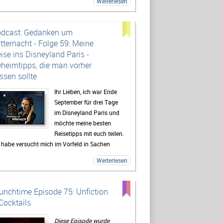
Weiterlesen
dcast: Gedanken um
tternacht - Folge 59: Meine
ise ins Disneyland Paris -
heimtipps, die man vorher
ssen sollte
Ihr Lieben, ich war Ende
September für drei Tage
im Disneyland Paris und
möchte meine besten
Reisetipps mit euch teilen.
 habe versucht mich im Vorfeld in Sachen
els, Anreise, Good-To-Know-Facts zu belesen,
Weiterlesen
r habe immer nicht wirklich viel gefunden und
halb habe ich euch diese Episode
genommen, damit es euch nicht geht, wie mir.
unchtime Episode 75: Unfiction
er bekommt ihr einen Rundumblick über beide
Cocktails
ks, alle Hotels, Tipps für Restaurants, die
aden und vieles mehr.
Diese Episode wurde