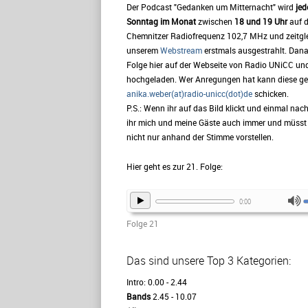
Der Podcast "Gedanken um Mitternacht" wird
jed
Sonntag im Monat
zwischen
18 und 19 Uhr
auf 
Chemnitzer Radiofrequenz 102,7 MHz und zeitgl
unserem
Webstream
erstmals ausgestrahlt. Dana
Folge hier auf der Webseite von Radio UNiCC un
hochgeladen. Wer Anregungen hat kann diese ge
anika.weber(at)radio-unicc(dot)de
schicken.
P.S.: Wenn ihr auf das Bild klickt und einmal nach
ihr mich und meine Gäste auch immer und müsst 
nicht nur anhand der Stimme vorstellen.
Hier geht es zur 21. Folge:
0:00
Folge 21
Das sind unsere Top 3 Kategorien:
Intro: 0.00 - 2.44
Bands
2.45 - 10.07