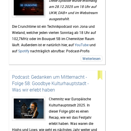
Diese Episode wurde erstmalig
am 28.12.2025 um 18 Uhr auf
UKW, DAB+ und im Webstream
ausgestrahlt.
Die Crunchtime ist ein Technikpodcast von Jona und
Wieland, welcher jeden vierten Sonntag ab 18 Uhr auf
102,7MHz oder im Bouquet 5B im Chemnitzer Raum
läuft. Außerdem ist er natürlich hier, auf
YouTube
und
auf
Spotify
nachträglich abrufbar. Podcast-Profis
können natürlich auch den
RSS-Feed
verwenden.
Weiterlesen
Lob, Kritik und Themenvorschläge für zukünftige
Folgen sind unter
crunchtime(at)radio-unicc(dot)de
Podcast: Gedanken um Mitternacht -
sehr willkommen.
Folge 58: Goodbye Kulturhauptstadt -
zur Episodenübersicht
Was wir erlebt haben
Chemnitz war Europäische
Kulturhauptstadt 2025. In
dieser Folge gibt es einen
Recap, wie wir das Festjahr
erlebt haben. Was waren die
Highs und Lows, wie geht es nächstes Jahr weiter und