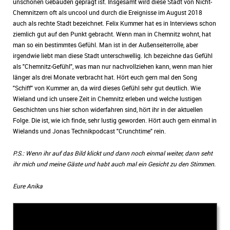
unschönen Gebäuden geprägt ist. Insgesamt wird diese Stadt von Nicht-
Chemnitzern oft als uncool und durch die Ereignisse im August 2018
auch als rechte Stadt bezeichnet. Felix Kummer hat es in Interviews schon
ziemlich gut auf den Punkt gebracht. Wenn man in Chemnitz wohnt, hat
man so ein bestimmtes Gefühl. Man ist in der Außenseiterrolle, aber
irgendwie liebt man diese Stadt unterschwellig. Ich bezeichne das Gefühl
als "Chemnitz-Gefühl", was man nur nachvollziehen kann, wenn man hier
länger als drei Monate verbracht hat. Hört euch gern mal den Song
"Schiff" von Kummer an, da wird dieses Gefühl sehr gut deutlich. Wie
Wieland und ich unsere Zeit in Chemnitz erleben und welche lustigen
Geschichten uns hier schon widerfahren sind, hört ihr in der aktuellen
Folge. Die ist, wie ich finde, sehr lustig geworden. Hört auch gern einmal in
Wielands und Jonas Technikpodcast "Crunchtime" rein.
P.S.: Wenn ihr auf das Bild klickt und dann noch einmal weiter, dann seht
ihr mich und meine Gäste und habt auch mal ein Gesicht zu den Stimmen.
Eure Anika