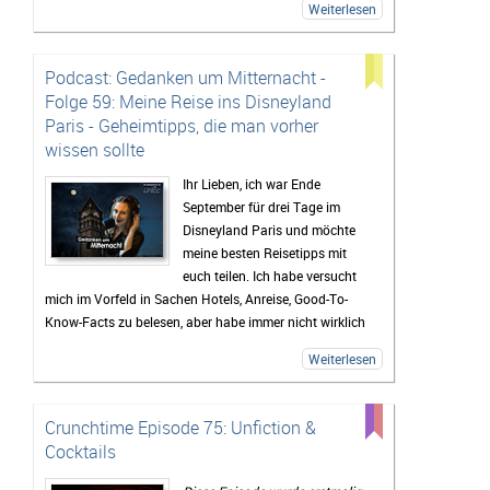
Weiterlesen
Podcast: Gedanken um Mitternacht -
Folge 59: Meine Reise ins Disneyland
Paris - Geheimtipps, die man vorher
wissen sollte
Ihr Lieben, ich war Ende
September für drei Tage im
Disneyland Paris und möchte
meine besten Reisetipps mit
euch teilen. Ich habe versucht
mich im Vorfeld in Sachen Hotels, Anreise, Good-To-
Know-Facts zu belesen, aber habe immer nicht wirklich
viel gefunden und deshalb habe ich euch diese Episode
Weiterlesen
aufgenommen, damit es euch nicht geht, wie mir. Hier
bekommt ihr einen Rundumblick über beide Parks, alle
Hotels, Tipps für Restaurants, die Paraden und vieles
Crunchtime Episode 75: Unfiction &
mehr.
Cocktails