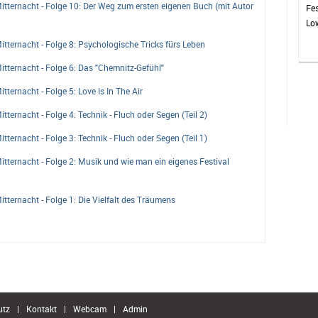
ternacht - Folge 10: Der Weg zum ersten eigenen Buch (mit Autor
Fes
Low
ble
ternacht - Folge 8: Psychologische Tricks fürs Leben
von
ternacht - Folge 6: Das "Chemnitz-Gefühl"
jed
ernacht - Folge 5: Love Is In The Air
ernacht - Folge 4: Technik - Fluch oder Segen (Teil 2)
ernacht - Folge 3: Technik - Fluch oder Segen (Teil 1)
ternacht - Folge 2: Musik und wie man ein eigenes Festival
ternacht - Folge 1: Die Vielfalt des Träumens
utz
|
Kontakt
|
Webcam
|
Admin