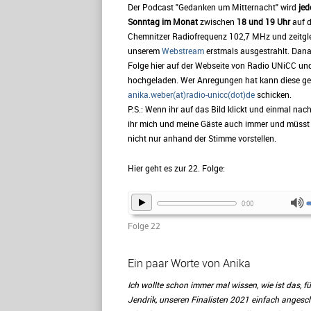
Der Podcast "Gedanken um Mitternacht" wird
jed
Sonntag im Monat
zwischen
18 und 19 Uhr
auf 
Chemnitzer Radiofrequenz 102,7 MHz und zeitgl
unserem
Webstream
erstmals ausgestrahlt. Dana
Folge hier auf der Webseite von Radio UNiCC un
hochgeladen. Wer Anregungen hat kann diese ge
anika.weber(at)radio-unicc(dot)de
schicken.
P.S.: Wenn ihr auf das Bild klickt und einmal nach
ihr mich und meine Gäste auch immer und müsst 
nicht nur anhand der Stimme vorstellen.
Hier geht es zur 22. Folge:
0:00
Folge 22
Ein paar Worte von Anika
Ich wollte schon immer mal wissen, wie ist das,
Jendrik, unseren Finalisten 2021 einfach angeschr