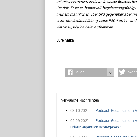
mit mir zusammenzusetzen. In dieser Episode lern
Jendrik. Er ist so humorvoll, begeisterungsfähig 
meinem männlichen Ebenbild gegenüber, aber mach
seine Musicalausbildung, seine ESC-Karriere und 
viel Spaß, wie ich beim Aufnehmen.
Eure Anika
teilen
tweet
0
Verwandte Nachrichten
03.10.2021
Podcast: Gedanken um Mi
05.09.2021
Podcast: Gedanken um Mit
Urlaub eigentlich schiefgehen?
04.07.2021
Podcast: Gedanken um Mit