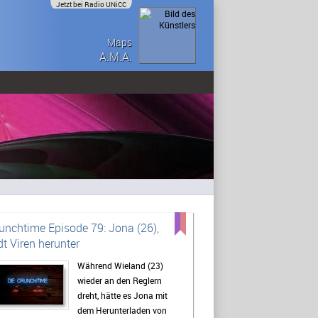
Jetzt bei Radio UNiCC
Maps
A.M.A.
unchtime Episode 79: Jona (26),
dt Viren herunter
Während Wieland (23)
wieder an den Reglern
dreht, hätte es Jona mit
dem Herunterladen von