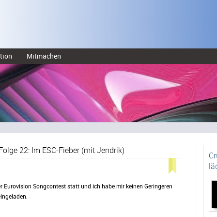
tion
Mitmachen
olge 22: Im ESC-Fieber (mit Jendrik)
Cr
lä
der Eurovision Songcontest statt und ich habe mir keinen Geringeren
eingeladen.