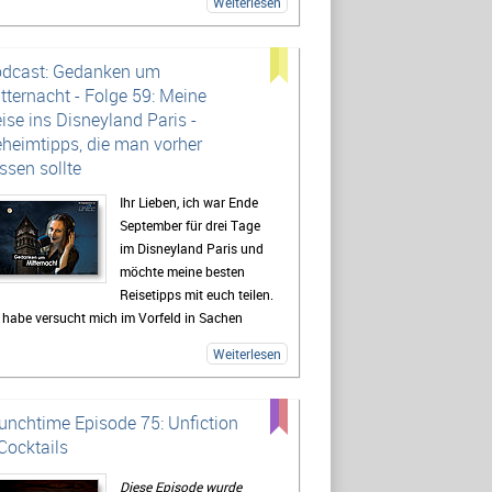
Weiterlesen
dcast: Gedanken um
tternacht - Folge 59: Meine
ise ins Disneyland Paris -
heimtipps, die man vorher
ssen sollte
Ihr Lieben, ich war Ende
September für drei Tage
im Disneyland Paris und
möchte meine besten
Reisetipps mit euch teilen.
 habe versucht mich im Vorfeld in Sachen
els, Anreise, Good-To-Know-Facts zu belesen,
Weiterlesen
r habe immer nicht wirklich viel gefunden und
halb habe ich euch diese Episode
genommen, damit es euch nicht geht, wie mir.
unchtime Episode 75: Unfiction
er bekommt ihr einen Rundumblick über beide
Cocktails
ks, alle Hotels, Tipps für Restaurants, die
aden und vieles mehr.
Diese Episode wurde