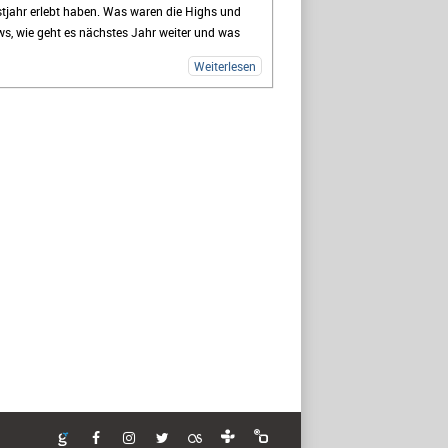
tjahr erlebt haben. Was waren die Highs und
s, wie geht es nächstes Jahr weiter und was
ibt? Diesmal ist meine Freundin Patrizia mit
Weiterlesen
 der Partie, sie lebte die Kulturhauptstadt in
er Zelle.