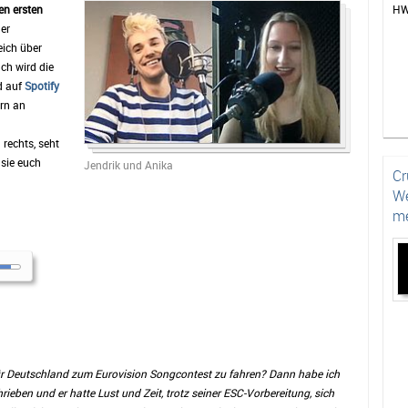
en ersten
HW
der
eich über
ch wird die
d auf
Spotify
rn an
 rechts, seht
sie euch
Jendrik und Anika
Cr
We
me
 für Deutschland zum Eurovision Songcontest zu fahren? Dann habe ich
ieben und er hatte Lust und Zeit, trotz seiner ESC-Vorbereitung, sich