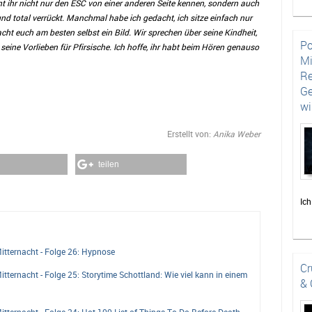
t ihr nicht nur den ESC von einer anderen Seite kennen, sondern auch
und total verrückt. Manchmal habe ich gedacht, ich sitze einfach nur
t euch am besten selbst ein Bild. Wir sprechen über seine Kindheit,
Po
seine Vorlieben für Pfirsische. Ich hoffe, ihr habt beim Hören genauso
Mi
Re
Ge
wi
Erstellt von:
Anika Weber
teilen
Ich
Hot
abe
des
tternacht - Folge 26: Hypnose
auf
Cr
ternacht - Folge 25: Storytime Schottland: Wie viel kann in einem
Hi
& 
Par
Par
ternacht - Folge 24: Hot 100 List of Things To Do Before Death