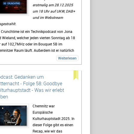
erstmalig am 28.12.2025
um 18 Uhr auf UKW, DAB+
und im Webstream
gestrahlt.
 Crunchtime ist ein Technikpodcast von Jona
 Wieland, welcher jeden vierten Sonntag ab 18
r auf 102,7MHz oder im Bouquet 5B im
mnitzer Raum läuft. Außerdem ist er natürlich
r, auf
YouTube
und auf
Spotify
nachträglich
Weiterlesen
ufbar. Podcast-Profis können natürlich auch
n
RSS-Feed
verwenden.
dcast: Gedanken um
, Kritik und Themenvorschläge für zukünftige
tternacht - Folge 58: Goodbye
lgen sind unter
crunchtime(at)radio-
lturhauptstadt - Was wir erlebt
cc(dot)de
sehr willkommen.
aben
zur Episodenübersicht
Chemnitz war
Europäische
Kulturhauptstadt 2025. In
dieser Folge gibt es einen
Recap, wie wir das