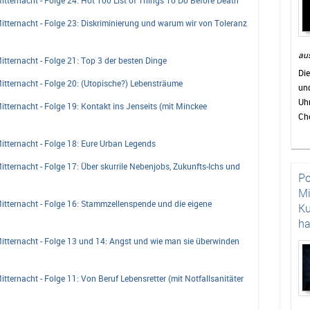
ternacht - Folge 23: Diskriminierung und warum wir von Toleranz
aus
ternacht - Folge 21: Top 3 der besten Dinge
Die
tternacht - Folge 20: (Utopische?) Lebensträume
und
Uh
ternacht - Folge 19: Kontakt ins Jenseits (mit Minckee
Che
hie
tternacht - Folge 18: Eure Urban Legends
abr
de
ternacht - Folge 17: Über skurrile Nebenjobs, Zukunfts-Ichs und
Po
Lob
Mi
Fo
tternacht - Folge 16: Stammzellenspende und die eigene
Ku
uni
h
tternacht - Folge 13 und 14: Angst und wie man sie überwinden
ternacht - Folge 11: Von Beruf Lebensretter (mit Notfallsanitäter